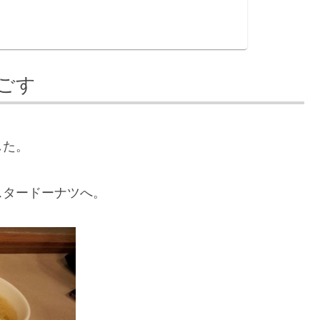
ごす
した。
スタードーナツへ。