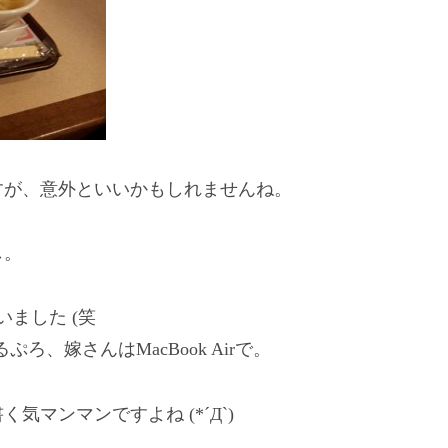
すが、意外といいかもしれませんね。
し。
ました (笑
するぷろ、嫁さんはMacBook Airで。
マンマンですよね (*´Д`)