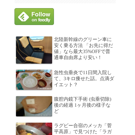
北陸新幹線のグリーン車に
安く乗る方法 「お先に得だ
値」なら最大35%OFFで普
通車自由席より安い！
急性虫垂炎で11日間入院し
て、3キロ痩せた話。点滴ダ
イエット？
腹腔内鏡下手術 (虫垂切除)
後の経過 1ヶ月後の様子な
ど
ラグビー合宿のメッカ「菅
平高原」で見つけた「ラガ