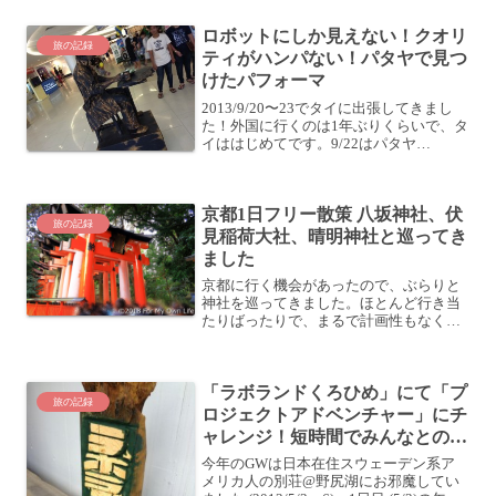
ロボットにしか見えない！クオリ
旅の記録
ティがハンパない！パタヤで見つ
けたパフォーマ
2013/9/20〜23でタイに出張してきまし
た！外国に行くのは1年ぶりくらいで、タ
イははじめてです。9/22はパタヤ
(Pattaya)に行ってきました。バンコクか
ら160〜170kmほど南東にある、一大リゾ
ート地ですね。このパタヤのWO...
京都1日フリー散策 八坂神社、伏
旅の記録
見稲荷大社、晴明神社と巡ってき
ました
京都に行く機会があったので、ぶらりと
神社を巡ってきました。ほとんど行き当
たりばったりで、まるで計画性もなく行
ってみたのですが、割といい感じに巡る
ことができました。それでは、阪急高槻
市駅付近のホテルからスタートです。八
「ラボランドくろひめ」にて「プ
坂神社まずは八坂神社に行...
旅の記録
ロジェクトアドベンチャー」にチ
ャレンジ！短時間でみんなとの絆
が深まった！
今年のGWは日本在住スウェーデン系ア
メリカ人の別荘@野尻湖にお邪魔してい