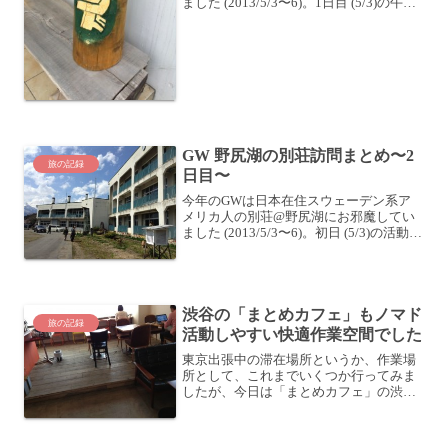
ました (2013/5/3〜6)。1日目 (5/3)の午後
は、「ラボランドくろひめ」の、「チー
ムチャレンジ」というアクティビティに
参加して来ました。林間学校・移動教室
｜...
GW 野尻湖の別荘訪問まとめ〜2
旅の記録
日目〜
今年のGWは日本在住スウェーデン系ア
メリカ人の別荘@野尻湖にお邪魔してい
ました (2013/5/3〜6)。初日 (5/3)の活動に
ついてはこちら。・GW 野尻湖の別荘訪
問まとめ〜1日目〜2日目 (5/4)は、みんな
で朝食を食べたら、農業体験...
渋谷の「まとめカフェ」もノマド
旅の記録
活動しやすい快適作業空間でした
東京出張中の滞在場所というか、作業場
所として、これまでいくつか行ってみま
したが、今日は「まとめカフェ」の渋谷
店に来ております！Wifiカフェのマトメ
カフェ Wifi無料の渋谷と神田のカフェ
いきなり迷った明治通り何となく地図を