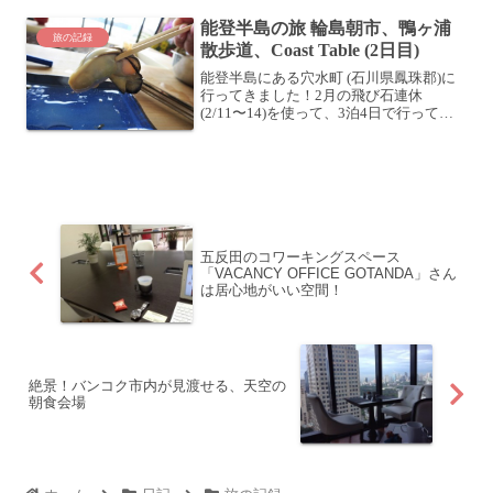
見て、この辺だろ...
能登半島の旅 輪島朝市、鴨ヶ浦
旅の記録
散歩道、Coast Table (2日目)
能登半島にある穴水町 (石川県鳳珠郡)に
行ってきました！2月の飛び石連休
(2/11〜14)を使って、3泊4日で行ってき
ましたよ。嫁さんとベイビーとともに、
約400kmの長旅です。初日の旅程はこち
らをご覧ください！能登半島の旅 田舎バ
ックパ...
五反田のコワーキングスペース
「VACANCY OFFICE GOTANDA」さん
は居心地がいい空間！
絶景！バンコク市内が見渡せる、天空の
朝食会場