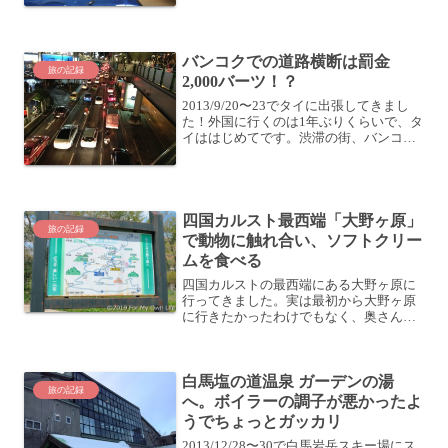
ましたよ。嫁さんとベイビーとともに、
約400kmの長旅です。初日の旅程はこち
らをご覧ください！能登半島の旅 田舎バ
ックパ...
バンコクでの道路横断は罰金
旅の記録
2,000バーツ！？
2013/9/20〜23でタイに出張してきまし
た！外国に行くのは1年ぶりくらいで、タ
イははじめてです。渋滞の街、バンコク
バンコクはやたら車が多いです。渋滞し
まくり。朝から夜まで、主要道はずっと
車で一杯です。道路横断は罰金2,000バー
ツ！？...
四国カルスト最西端「大野ヶ原」
旅の記録
で動物に触れ合い、ソフトクリー
ムを食べる
四国カルストの最西端にある大野ヶ原に
行ってきました。実は最初から大野ヶ原
に行きたかったわけでもなく、奥さんが
「四国カルストの方にある『龍王神社』
に行ってみたい」とか思いつきで言って
くれたのが発端です。そうして「龍王神
白馬塩の道温泉 ガーデンの湯
社」を目指してやってきた...
旅の記録
へ。ボイラーの調子が悪かったよ
うでちょっとガッカリ
2013/12/28〜30で白馬岩岳スキー場にス