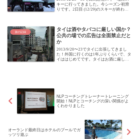
キーに行ってきました。今シーズン初滑
りです。2日目 (12/29)のスキーが終わっ
たら、夫婦で近場の温泉を探してちょっ
とドライブ。白馬塩の道温泉 ガーデンの
湯車で適当に走っていたら見つけた温
タイは酒やタバコに厳しい国か？
泉...
旅の記録
公共の場での広告は全面禁止だと
か
2013/9/20〜23でタイに出張してきまし
た！外国に行くのは1年ぶりくらいで、タ
イははじめてです。タイはお酒に厳しい
国？「VIENTIANE KITCHEN」に案内し
ていただいたとっぴーさん (@woodball)
のお話しによると、タイ...
NLPコーチングトレーナートレーニング
開始！NLPとコーチングの深い関係がよ
くわかりました
オーランド最終日はホテルのプールでガ
ッツリ遊ぶ