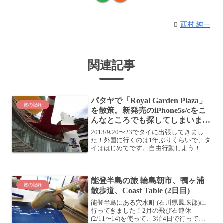
西村 純一
関連記事
パタヤで「Royal Garden Plaza」
旅の記録
を散策。新発売のiPhone5s/cをこ
んなところでも探してしまいまし
た
2013/9/20〜23でタイに出張してきまし
た！外国に行くのは1年ぶりくらいで、タ
イははじめてです。自由行動しよう！パ
ラセーリングが終わったのが11時ごろ。
次の予定が15時とのことで、ちょいと時
間があります。この近所で自由行動とい
能登半島の旅 輪島朝市、鴨ヶ浦
うことに...
旅の記録
散歩道、Coast Table (2日目)
能登半島にある穴水町 (石川県鳳珠郡)に
行ってきました！2月の飛び石連休
(2/11〜14)を使って、3泊4日で行ってき