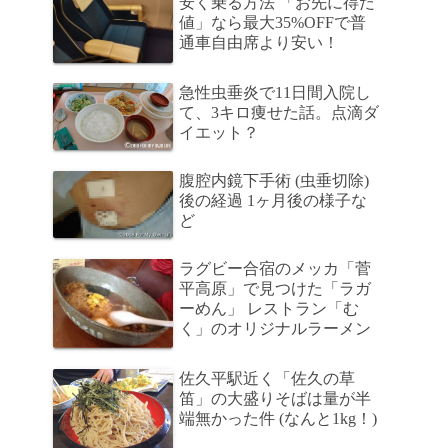
安く乗る方法 「お先に得だ
値」なら最大35%OFFで普
通車自由席より安い！
急性虫垂炎で11日間入院し
て、3キロ痩せた話。点滴ダ
イエット？
腹腔内鏡下手術 (虫垂切除)
後の経過 1ヶ月後の様子な
ど
ラグビー合宿のメッカ「菅
平高原」で見つけた「ラガ
ーめん」 レストラン「む
く」のオリジナルラーメン
佐久平駅近く「佐久の草
笛」の大盛りそばは量が半
端無かった件 (なんと1kg！)