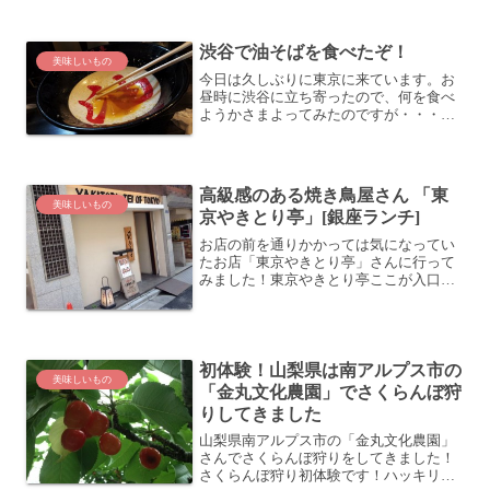
ら、気になるお店が。SUNNY DINERさん
というハンバーガー屋さんのようです。
渋谷で油そばを食べたぞ！
参考: サニーダイ...
美味しいもの
今日は久しぶりに東京に来ています。お
昼時に渋谷に立ち寄ったので、何を食べ
ようかさまよってみたのですが・・・結
局、ラーメンを食べることにしました。
「秘伝 油そば 春日亭」何となく惹かれた
ので入ってみます。壁といい天井とい
い、びっしり書き込みが...
高級感のある焼き鳥屋さん 「東
美味しいもの
京やきとり亭」[銀座ランチ]
お店の前を通りかかっては気になってい
たお店「東京やきとり亭」さんに行って
みました！東京やきとり亭ここが入口で
す。新しい感じですね。何となく高級感
漂ってます。入ってみると、スーツのお
姉さんが席に案内してくれました。何と
なく高級感漂うカウンター...
初体験！山梨県は南アルプス市の
美味しいもの
「金丸文化農園」でさくらんぼ狩
りしてきました
山梨県南アルプス市の「金丸文化農園」
さんでさくらんぼ狩りをしてきました！
さくらんぼ狩り初体験です！ハッキリ言