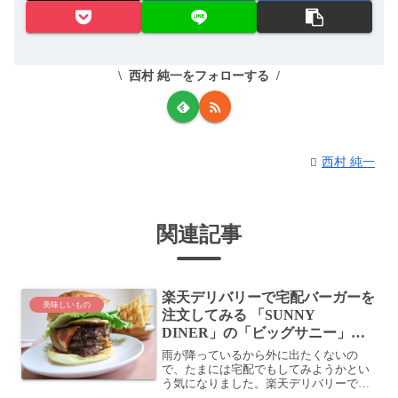
西村 純一をフォローする
西村 純一
関連記事
楽天デリバリーで宅配バーガーを
美味しいもの
注文してみる 「SUNNY
DINER」の「ビッグサニー」は3
段パティの大物で肉食ってる感が
雨が降っているから外に出たくないの
ありました
で、たまには宅配でもしてみようかとい
う気になりました。楽天デリバリーで住
所を入れて、適当にお店を選んでいた