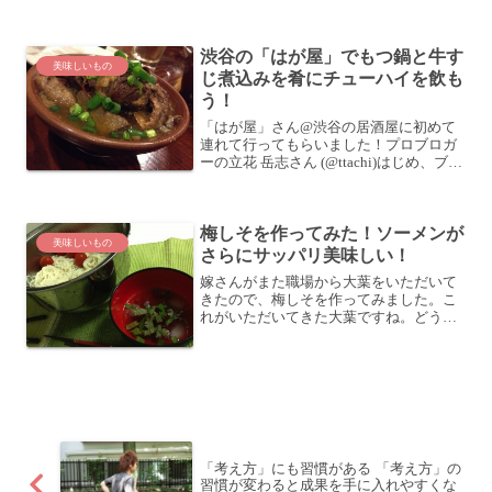
って美味しさのあまり、数年分のさくら
んぼを食べてしまった感じです (笑「金丸
文化農園」へ行こう！「金丸文化農園」
渋谷の「はが屋」でもつ鍋と牛す
は、冬にブロガーズス...
美味しいもの
じ煮込みを肴にチューハイを飲も
う！
「はが屋」さん@渋谷の居酒屋に初めて
連れて行ってもらいました！プロブロガ
ーの立花 岳志さん (@ttachi)はじめ、ブロ
ガー界隈ではなんとなく御用達となって
いる感のある居酒屋さんです。参考: 渋谷
はが屋 — 串焼きと和牛切り落としを肴
梅しそを作ってみた！ソーメンが
に...
美味しいもの
さらにサッパリ美味しい！
嫁さんがまた職場から大葉をいただいて
きたので、梅しそを作ってみました。こ
れがいただいてきた大葉ですね。どうも
嫁さんの職場にある畑から採れたものの
ようです？？？レシピはこんな感じ。 梅
干し 3個 大葉 3枚大葉を刻む早速大葉を
刻みます。たまた...
「考え方」にも習慣がある 「考え方」の
習慣が変わると成果を手に入れやすくな