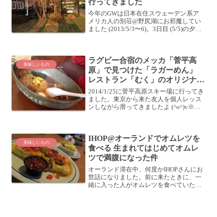
行ってきました
今年のGWは日本在住スウェーデン系ア
メリカ人の別荘@野尻湖にお邪魔してい
ました (2013/5/3〜6)。3日目 (5/5)の夕飯
は、パスタやピザを食べちゃいます！デ
ィナーは「甲比丹」さんへ「甲比丹」さ
んに行きましたよ。野尻湖の北側にある
ラグビー合宿のメッカ「菅平高
の...
美味しいもの
原」で見つけた「ラガーめん」
レストラン「むく」のオリジナル
ラーメン
2014/1/25に菅平高原スキー場に行ってき
ました。東京から来た友人を個人レッス
ンしながら滑ってきましたよ (^o^)v※残
念ながら、こちらのレストラン「むく」
は閉店したそうですレストラン「むく」
の「ラガーめん」？菅平高原スキー場に
IHOP@オーランドでオムレツを
到着し...
美味しいもの
食べる 生まれてはじめてオムレ
ツで満腹になった件
オーランド滞在中、何度かIHOPさんにお
世話になりました。前に来たときに、一
緒に入った人がオムレツを食べていたの
を見て、私もオムレツを食べねばならな
いと思っていたので、また来てみました
よ。ちなみに、前に来たときはパンケー
キを食べました。参考...