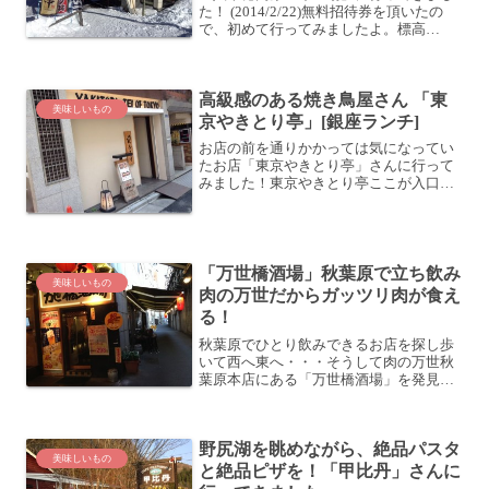
た！ (2014/2/22)無料招待券を頂いたの
で、初めて行ってみましたよ。標高
1,600m級のゲレンデは雪質が素晴らし
く、夫婦で揃って気持よく滑れました
(^o^)ノレストラン「モンブラン」で休憩
高級感のある焼き鳥屋さん 「東
12時...
美味しいもの
京やきとり亭」[銀座ランチ]
お店の前を通りかかっては気になってい
たお店「東京やきとり亭」さんに行って
みました！東京やきとり亭ここが入口で
す。新しい感じですね。何となく高級感
漂ってます。入ってみると、スーツのお
姉さんが席に案内してくれました。何と
なく高級感漂うカウンター...
「万世橋酒場」秋葉原で立ち飲み
美味しいもの
肉の万世だからガッツリ肉が食え
る！
秋葉原でひとり飲みできるお店を探し歩
いて西へ東へ・・・そうして肉の万世秋
葉原本店にある「万世橋酒場」を発見、
即座に開拓してきました！肉の万世 秋葉
原本店ビル秋葉原駅の電気街口を出て大
通りに向かい、御茶ノ水方面に少し歩く
野尻湖を眺めながら、絶品パスタ
と、こんなビルが見えて...
美味しいもの
と絶品ピザを！「甲比丹」さんに