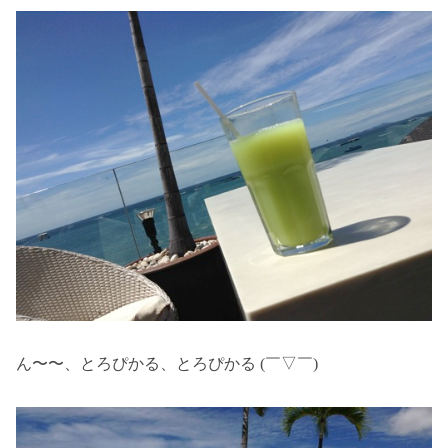
ん〜〜、とろぴかる、とろぴかる (￣▽￣)