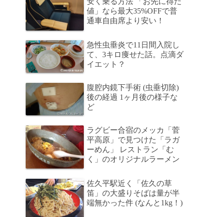
安く乗る方法 「お先に得だ
値」なら最大35%OFFで普
通車自由席より安い！
急性虫垂炎で11日間入院し
て、3キロ痩せた話。点滴ダ
イエット？
腹腔内鏡下手術 (虫垂切除)
後の経過 1ヶ月後の様子な
ど
ラグビー合宿のメッカ「菅
平高原」で見つけた「ラガ
ーめん」 レストラン「む
く」のオリジナルラーメン
佐久平駅近く「佐久の草
笛」の大盛りそばは量が半
端無かった件 (なんと1kg！)