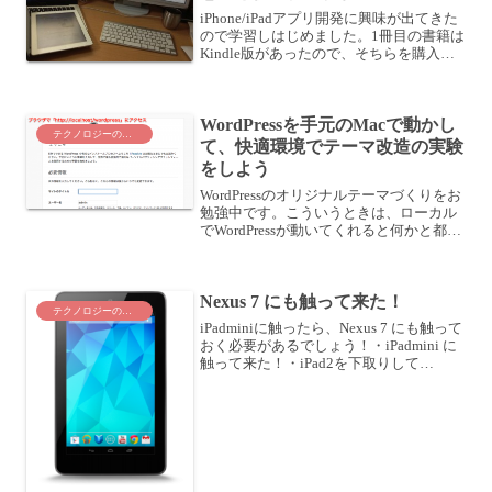
iPhone/iPadアプリ開発に興味が出てきた
ので学習しはじめました。1冊目の書籍は
Kindle版があったので、そちらを購入し
てみました。よくわかるiPhoneアプリ開
発の教科書【iOS 6&Xcode 4.6対応版】
posted wit...
WordPressを手元のMacで動かし
テクノロジーのこと
て、快適環境でテーマ改造の実験
をしよう
WordPressのオリジナルテーマづくりをお
勉強中です。こういうときは、ローカル
でWordPressが動いてくれると何かと都合
がいいので、手元のMacでWordPressの実
行環境を整えてみました。WordPressのテ
ーマをサーバ上で作...
Nexus 7 にも触って来た！
テクノロジーのこと
iPadminiに触ったら、Nexus 7 にも触って
おく必要があるでしょう！・iPadmini に
触って来た！・iPad2を下取りして
iPadminiを手に入れる？Nexus 7 もなかな
かやる？ということで、Nexus 7 も触っ
て来ま...