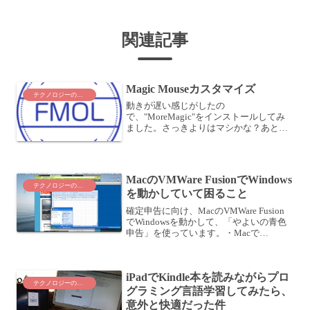
関連記事
Magic Mouseカスタマイズ
テクノロジーのこと
動きが遅い感じがしたの
で、"MoreMagic"をインストールしてみ
ました。さっきよりはマシかな？あと
は、2本指スワイプができるなら、3本指
とか4本指でスワイプしたら、Exposeが
使えるとか、そういうことはできないの
かと探してみたところ・...
MacのVMWare FusionでWindows
テクノロジーのこと
を動かしていて困ること
確定申告に向け、MacのVMWare Fusion
でWindowsを動かして、「やよいの青色
申告」を使っています。・Macで
Windowsを動かそう！VMWare Fusionで
初めるOS共存生活 〜まとめ〜・確定申告
に向け、Macで「やよ...
iPadでKindle本を読みながらプロ
テクノロジーのこと
グラミング言語学習してみたら、
意外と快適だった件