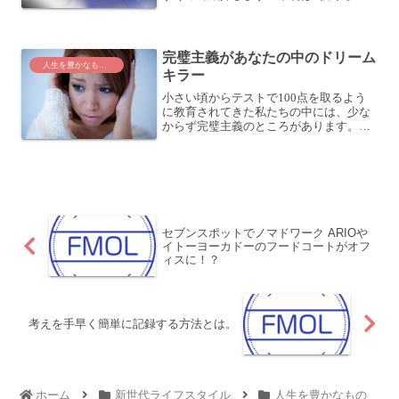
しようと思っていたのですが、リストア
ップしていると9個になっちゃいました
(笑まあ、それはそれってことで、早速紹
介していきまし...
完璧主義があなたの中のドリーム
人生を豊かなものに
キラー
小さい頃からテストで100点を取るよう
に教育されてきた私たちの中には、少な
からず完璧主義のところがあります。こ
の完璧主義こそ、自分の中のドリームキ
ラーなんですよね。ドリームキラードリ
ームキラーとは、その名のとおり、夢を
殺す人です。例えば、「...
セブンスポットでノマドワーク ARIOや
イトーヨーカドーのフードコートがオフ
ィスに！？
考えを手早く簡単に記録する方法とは。
ホーム
新世代ライフスタイル
人生を豊かなもの