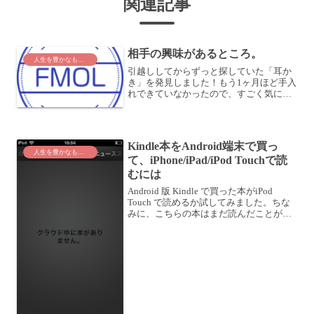
関連記事
相手の興味があるところ。
人生を豊かなものに
引越ししてからずっと探していた「耳か
き」を発見しました！もう1ヶ月ほど手入
れできていなかったので、すごく気にな
っていて・・・嫁さんがどう探しても見
つからなかったのですが、私がちょっと
捜すと見つかりました。我が家では、割
とこういうことがありま...
Kindle本をAndroid端末で買っ
人生を豊かなものに
て、iPhone/iPad/iPod Touchで読
むには
Android 版 Kindle で買った本がiPod
Touch で読めるか試してみました。ちな
みに、こちらの本はまだ読んだことがな
かったので、これを機に Android 版
Kindle で購入してみました。人生がとき
めく片づけの魔法p...