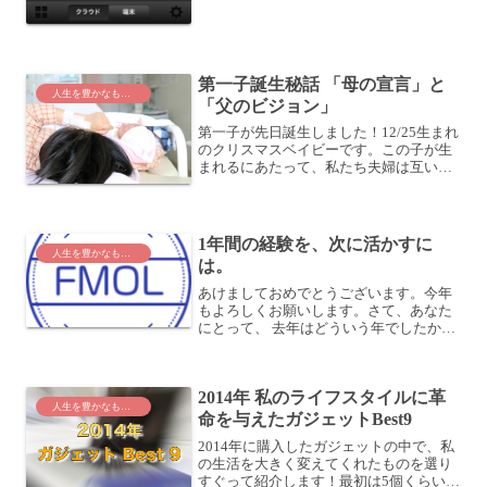
第一子誕生秘話 「母の宣言」と
人生を豊かなものに
「父のビジョン」
第一子が先日誕生しました！12/25生まれ
のクリスマスベイビーです。この子が生
まれるにあたって、私たち夫婦は互いに
ちょっと不思議な体験をしました。それ
は、「母の宣言」と、「父のビジョン」
です。母の宣言2014/2/23、嫁さんはこん
な夢を見...
1年間の経験を、次に活かすに
人生を豊かなものに
は。
あけましておめでとうございます。今年
もよろしくお願いします。さて、あなた
にとって、 去年はどういう年でしたか？
いい機会ですので、今日は時間をとって
振り返ってみましょう。私もこの午前中
を使って、振り返りをしていました。す
2014年 私のライフスタイルに革
ると、沢山の出来事があ...
人生を豊かなものに
命を与えたガジェットBest9
2014年に購入したガジェットの中で、私
の生活を大きく変えてくれたものを選り
すぐって紹介します！最初は5個くらいに