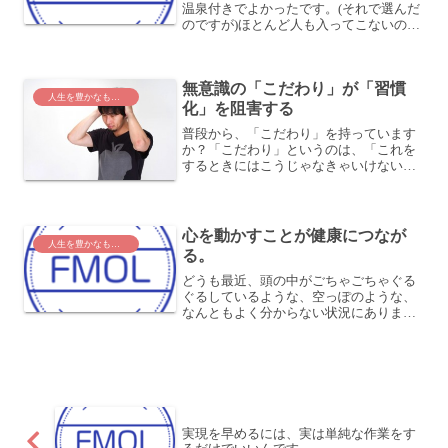
温泉付きでよかったです。(それで選んだ
のですが)ほとんど人も入ってこないの
で、ほぼ独占状態でつかっていました。
サウナと水風呂がたまりませんね。今日
はこれから飛行機で東京に戻ります。ち
無意識の「こだわり」が「習慣
ょうどいい時間帯がない...
人生を豊かなものに
化」を阻害する
普段から、「こだわり」を持っています
か？「こだわり」というのは、「これを
するときにはこうじゃなきゃいけない」
というやつです。こういう「こだわり」
が、行動の習慣化を大きく阻害している
んですよね。ランニングを習慣化しよ
う！例えば、会社で同僚と話...
心を動かすことが健康につなが
人生を豊かなものに
る。
どうも最近、頭の中がごちゃごちゃぐる
ぐるしているような、空っぽのような、
なんともよく分からない状況にありまし
た。困ったこともないし、悩み事もない
し、何が起こっているのかと思っていま
したが・・・どうも、このところあまり
ワクワクしていないなぁと...
実現を早めるには、実は単純な作業をす