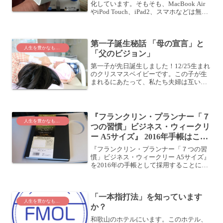
化しています。そもそも、MacBook Air
やiPod Touch、iPad2、スマホなどは無線
LANしか使えませんからね。有線LANが
使える端末は、我が家ではもうMacBook
Proくらいです。これ...
第一子誕生秘話 「母の宣言」と
人生を豊かなものに
「父のビジョン」
第一子が先日誕生しました！12/25生まれ
のクリスマスベイビーです。この子が生
まれるにあたって、私たち夫婦は互いに
ちょっと不思議な体験をしました。それ
は、「母の宣言」と、「父のビジョン」
です。母の宣言2014/2/23、嫁さんはこん
な夢を見...
『フランクリン・プランナー「７
人生を豊かなものに
つの習慣」ビジネス・ウィークリ
ー A5サイズ』 2016年手帳はこれ
に決定
『フランクリン・プランナー「７つの習
慣」ビジネス・ウィークリー A5サイズ』
を2016年の手帳として採用することにし
ました！フランクリン・プランナー 7つ
の習慣 ビジネス・ウィークリー 2016年1
月始まり A5 ブラック 62676pos...
「一本指打法」を知っています
人生を豊かなものに
か？
和歌山のホテルにいます。このホテル、