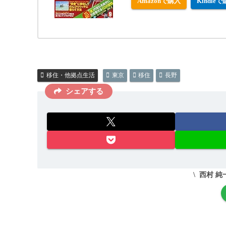
Amazonで購入
Kindle
移住・他拠点生活
東京
移住
長野
シェアする
西村 純