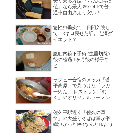
安く乗る方法 「お先に得だ
値」なら最大35%OFFで普
通車自由席より安い！
急性虫垂炎で11日間入院し
て、3キロ痩せた話。点滴ダ
イエット？
腹腔内鏡下手術 (虫垂切除)
後の経過 1ヶ月後の様子な
ど
ラグビー合宿のメッカ「菅
平高原」で見つけた「ラガ
ーめん」 レストラン「む
く」のオリジナルラーメン
佐久平駅近く「佐久の草
笛」の大盛りそばは量が半
端無かった件 (なんと1kg！)