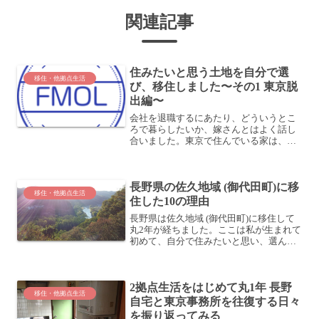
関連記事
住みたいと思う土地を自分で選
移住・他拠点生活
び、移住しました〜その1 東京脱
出編〜
会社を退職するにあたり、どういうとこ
ろで暮らしたいか、嫁さんとはよく話し
合いました。東京で住んでいる家は、会
社の制度で借りていたものなので、退職
すると出て行く必要があり、退職を決め
たときからどこで暮らすか、考えていま
長野県の佐久地域 (御代田町)に移
した。まず、東京は出て行...
移住・他拠点生活
住した10の理由
長野県は佐久地域 (御代田町)に移住して
丸2年が経ちました。ここは私が生まれて
初めて、自分で住みたいと思い、選ん
で、移住してきた土地。もうずっとこち
らに住んでいるような気さえしてきま
す。そんな2年間の振り返りも含めて、私
2拠点生活をはじめて丸1年 長野
がここに移住し、住み...
移住・他拠点生活
自宅と東京事務所を往復する日々
を振り返ってみる