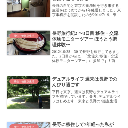
長野の自宅と東京の事務所を行き来する
生活をはじめてから1年経過しました。東
京事務所を開設したのが2014/7/19。東京
事務所とか言ってますが、普通の賃貸マ
ンション+コワーキングスペースです。東
京事務所開設は無意識の産物？これも夢
長野旅行紀2 〜3日目 移住・交流
だった？今...
移住・他拠点生活
体験モニターツアー ほうとう調
理体験〜
2012/10/28 – 30 で長野を旅行してきまし
た。2日目からは、「北佐久 移住・交流
体験モニターツアー」に参加です！前回
の記事はこちら。長野旅行紀2 〜2日目 移
住・交流体験モニターツアー 中山道散
策〜立科町「耕福館」中山道を散策し...
デュアルライフ 週末は長野での
移住・他拠点生活
んびり過ごす
平日は東京、週末は長野なデュアルライ
フを満喫しています。参考: デュアルライ
フはじめます！東京と長野の2拠点生活
長野と東京のデュアルライフをはじめて1
ヶ月半 徒然に現状を書いてみる平日の東
京の様子は前に大体書いたので、週末の
長野での活動に...
長野に移住して7年経った私が
移住・他拠点生活