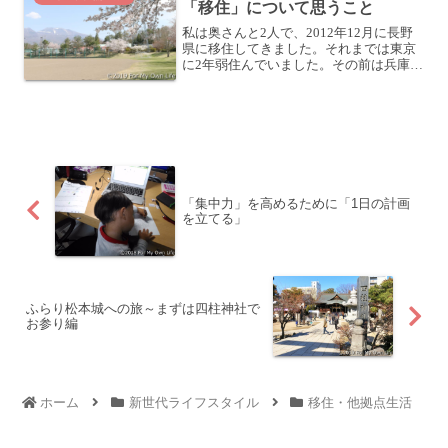
「移住」について思うこと
私は奥さんと2人で、2012年12月に長野
県に移住してきました。それまでは東京
に2年弱住んでいました。その前は兵庫に
住んでたし。大学進学を機に上京してき
てから、3年おきくらいに引っ越ししてい
る感じです。そんな私がかれこれ7年も長
野に住んでい...
「集中力」を高めるために「1日の計画
を立てる」
ふらり松本城への旅～まずは四柱神社で
お参り編
ホーム
新世代ライフスタイル
移住・他拠点生活