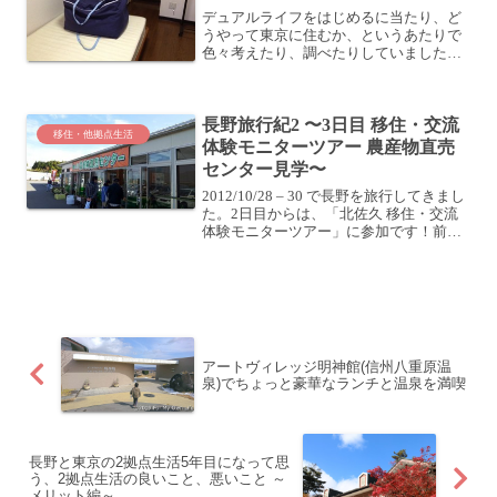
どなど
デュアルライフをはじめるに当たり、ど
うやって東京に住むか、というあたりで
色々考えたり、調べたりしていました。
参考: デュアルライフはじめます！東京と
長野の2拠点生活あくまで自宅は今住んで
いる長野であり、東京は出張事務所にな
長野旅行紀2 〜3日目 移住・交流
ります。なので、本...
移住・他拠点生活
体験モニターツアー 農産物直売
センター見学〜
2012/10/28 – 30 で長野を旅行してきまし
た。2日目からは、「北佐久 移住・交流
体験モニターツアー」に参加です！前回
の記事はこちら。長野旅行紀2 〜3日目 移
住・交流体験モニターツアー ほうとう調
理体験〜「耕福館」でほうとうを作...
アートヴィレッジ明神館(信州八重原温
泉)でちょっと豪華なランチと温泉を満喫
長野と東京の2拠点生活5年目になって思
う、2拠点生活の良いこと、悪いこと ～
メリット編～