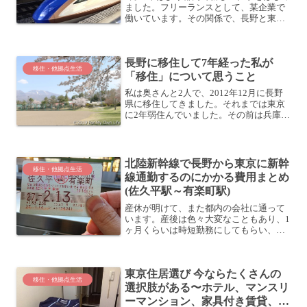
ました。フリーランスとして、某企業で
働いています。その関係で、長野と東京
でデュアルライフをしています。参考: デ
ュアルライフはじめます！東京と長野の2
拠点生活サラリーマンをやめて長野に移
長野に移住して7年経った私が
住してから、初め...
移住・他拠点生活
「移住」について思うこと
私は奥さんと2人で、2012年12月に長野
県に移住してきました。それまでは東京
に2年弱住んでいました。その前は兵庫に
住んでたし。大学進学を機に上京してき
てから、3年おきくらいに引っ越ししてい
る感じです。そんな私がかれこれ7年も長
野に住んでい...
北陸新幹線で長野から東京に新幹
移住・他拠点生活
線通勤するのにかかる費用まとめ
(佐久平駅～有楽町駅)
産休が明けて、また都内の会社に通って
います。産後は色々大変なこともあり、1
ヶ月くらいは時短勤務にしてもらい、長
野の自宅から東京の会社に通っていまし
た。1ヶ月自宅から新幹線通勤をやってみ
て思ったのは、これもアリだということ
東京住居選び 今ならたくさんの
です。ここでは費用面...
移住・他拠点生活
選択肢がある〜ホテル、マンスリ
ーマンション、家具付き賃貸、な