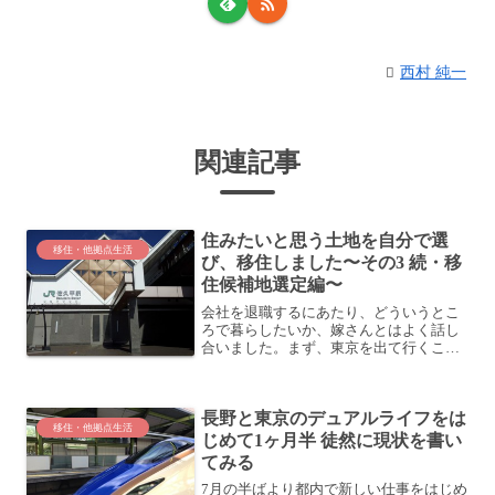
西村 純一
関連記事
住みたいと思う土地を自分で選
移住・他拠点生活
び、移住しました〜その3 続・移
住候補地選定編〜
会社を退職するにあたり、どういうとこ
ろで暮らしたいか、嫁さんとはよく話し
合いました。まず、東京を出て行くこと
は決めました。そして、移住先候補とし
て長野県に目標を絞ります。長野県に絞
ったとはいえ、長野県も広いです。た
長野と東京のデュアルライフをは
だ、当初の計画どおり、東京...
移住・他拠点生活
じめて1ヶ月半 徒然に現状を書い
てみる
7月の半ばより都内で新しい仕事をはじめ