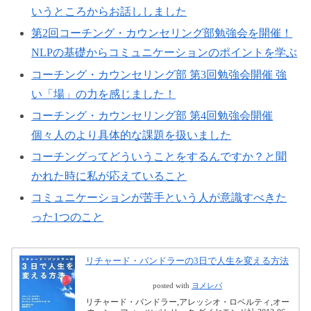
いうところからお話ししました
第2回コーチング・カウンセリング部勉強会を開催！
NLPの基礎からコミュニケーションのポイントを学ぶ
コーチング・カウンセリング部 第3回勉強会開催 強
い「場」の力を感じました！
コーチング・カウンセリング部 第4回勉強会開催
個々人のより具体的な課題を扱いました
コーチングってどういうことをするんですか？と聞
かれた時に私が応えていること
コミュニケーションが苦手という人が意識すべきた
った1つのこと
リチャード・バンドラーの3日で人生を変える方法
posted with
ヨメレバ
リチャード・バンドラー,アレッシオ・ロベルティ,オー