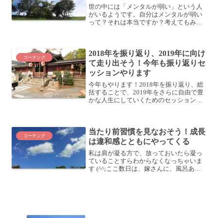
るべし。
世の中には「メンタルが弱い」という人
がいるようです。自分はメンタルが弱い
って？それは本当ですか？考えてもみて
ください。メンタルの強い/弱いというの
は、何を基準にしているのでしょうか？
メンタルに強いも弱いもないさて、あな
2018年を振り返り、2019年に向け
たはメンタルが強い方で...
コーチング
て走り出そう！今年も振り返りセ
ッションやります
今年もやります！2018年を振り返り、総
括することで、2019年をさらに自由で豊
かな人生にしていくためのセッションで
す。ここ数年やってみて思うのは、こう
して1年を振り返り、次に活かすというこ
とをしている人は、ただただ日々をすご
当たり前習慣を見なおそう！成長
している人より...
コーチング
は違和感とともにやってくる
私は肩が凝る方で、放っておいたら凝っ
ていることすらわからなくなっちゃいま
す (^^;ここ数日は、嫁さんに、風呂あが
りにマッサージしてもらっています。嫁
さんいわく、だんだん筋肉が緩んできて
いるというのですが、私はどうも緩んで
きている時のほうが...