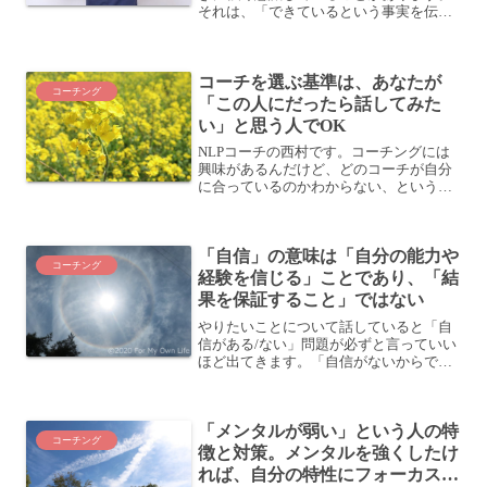
それは、「できているという事実を伝え
る」ことです。動画でもお話してみまし
た。ダメ出ししちゃってない？日本人の
特性なのか、文化なのか、どうも私たち
コーチを選ぶ基準は、あなたが
は「できることが当たり前...
コーチング
「この人にだったら話してみた
い」と思う人でOK
NLPコーチの西村です。コーチングには
興味があるんだけど、どのコーチが自分
に合っているのかわからない、というこ
とがあるかもしれません。そんな方に私
が言っているのは「この人のコーチング
だったら受けてみたい」と思う人のコー
「自信」の意味は「自分の能力や
チングを受けてみること...
コーチング
経験を信じる」ことであり、「結
果を保証すること」ではない
やりたいことについて話していると「自
信がある/ない」問題が必ずと言っていい
ほど出てきます。「自信がないからでき
ない」というのがよく出てくるんです
ね。このようなときに使われる「自信」
というのは、どういう意味で使われてい
「メンタルが弱い」という人の特
るのでしょうか？「自信」...
コーチング
徴と対策。メンタルを強くしたけ
れば、自分の特性にフォーカスす