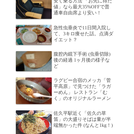
安く乗る方法 「お先に得だ
値」なら最大35%OFFで普
通車自由席より安い！
急性虫垂炎で11日間入院し
て、3キロ痩せた話。点滴ダ
イエット？
腹腔内鏡下手術 (虫垂切除)
後の経過 1ヶ月後の様子な
ど
ラグビー合宿のメッカ「菅
平高原」で見つけた「ラガ
ーめん」 レストラン「む
く」のオリジナルラーメン
佐久平駅近く「佐久の草
笛」の大盛りそばは量が半
端無かった件 (なんと1kg！)