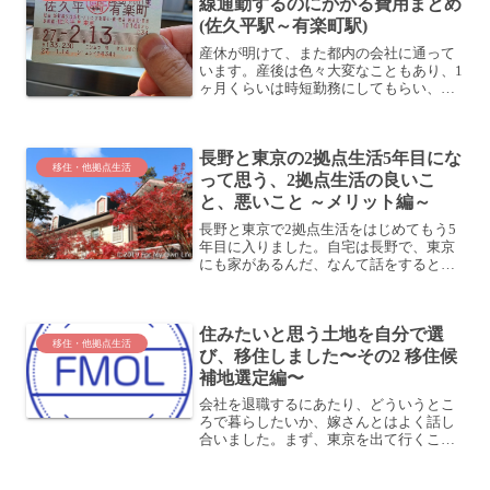
線通勤するのにかかる費用まとめ
(佐久平駅～有楽町駅)
産休が明けて、また都内の会社に通って
います。産後は色々大変なこともあり、1
ヶ月くらいは時短勤務にしてもらい、長
野の自宅から東京の会社に通っていまし
た。1ヶ月自宅から新幹線通勤をやってみ
て思ったのは、これもアリだということ
長野と東京の2拠点生活5年目にな
です。ここでは費用面...
移住・他拠点生活
って思う、2拠点生活の良いこ
と、悪いこと ～メリット編～
長野と東京で2拠点生活をはじめてもう5
年目に入りました。自宅は長野で、東京
にも家があるんだ、なんて話をすると「2
拠点生活ってどんな感じ？」というのを
よく聞かれます。2拠点生活って、どうも
興味ある人は一定数いるみたいだけど、
住みたいと思う土地を自分で選
実際にやっているの...
移住・他拠点生活
び、移住しました〜その2 移住候
補地選定編〜
会社を退職するにあたり、どういうとこ
ろで暮らしたいか、嫁さんとはよく話し
合いました。まず、東京を出て行くこと
は決めました。住みたいと思う土地を自
分で選び、移住しました〜その1 東京脱