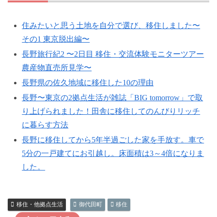
住みたいと思う土地を自分で選び、移住しました〜
その1 東京脱出編〜
長野旅行紀2 〜2日目 移住・交流体験モニターツアー
農産物直売所見学〜
長野県の佐久地域に移住した10の理由
長野〜東京の2拠点生活が雑誌「BIG tomorrow」で取
り上げられました！田舎に移住してのんびりリッチ
に暮らす方法
長野に移住してから5年半過ごした家を手放す。車で
5分の一戸建てにお引越し。床面積は3～4倍になりま
した。
移住・他拠点生活
御代田町
移住