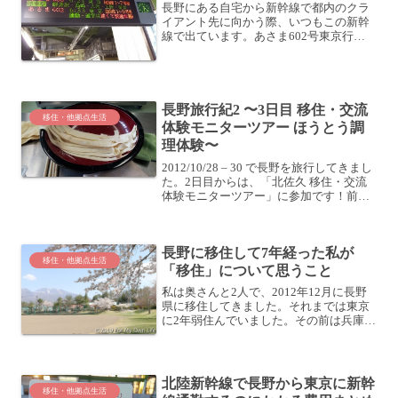
長野にある自宅から新幹線で都内のクラ
イアント先に向かう際、いつもこの新幹
線で出ています。あさま602号東京行き
(佐久平発6:33 - 東京着8:00)なんと、長野
の自宅を6時に出れば、8時には東京駅に
着いてます！早朝の新幹線を利用すれ
ば、...
長野旅行紀2 〜3日目 移住・交流
移住・他拠点生活
体験モニターツアー ほうとう調
理体験〜
2012/10/28 – 30 で長野を旅行してきまし
た。2日目からは、「北佐久 移住・交流
体験モニターツアー」に参加です！前回
の記事はこちら。長野旅行紀2 〜2日目 移
住・交流体験モニターツアー 中山道散
策〜立科町「耕福館」中山道を散策し...
長野に移住して7年経った私が
移住・他拠点生活
「移住」について思うこと
私は奥さんと2人で、2012年12月に長野
県に移住してきました。それまでは東京
に2年弱住んでいました。その前は兵庫に
住んでたし。大学進学を機に上京してき
てから、3年おきくらいに引っ越ししてい
る感じです。そんな私がかれこれ7年も長
野に住んでい...
北陸新幹線で長野から東京に新幹
移住・他拠点生活