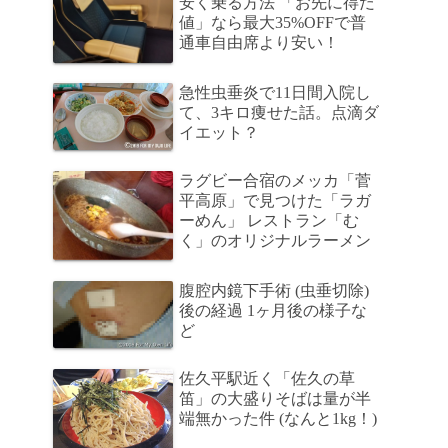
安く乗る方法 「お先に得だ
値」なら最大35%OFFで普
通車自由席より安い！
急性虫垂炎で11日間入院し
て、3キロ痩せた話。点滴ダ
イエット？
ラグビー合宿のメッカ「菅
平高原」で見つけた「ラガ
ーめん」 レストラン「む
く」のオリジナルラーメン
腹腔内鏡下手術 (虫垂切除)
後の経過 1ヶ月後の様子な
ど
佐久平駅近く「佐久の草
笛」の大盛りそばは量が半
端無かった件 (なんと1kg！)