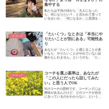
集中する
私たちは子供の頃から「大人になった
ら、何になりたい？」と言われて育って
いるせいか、「何になるか」に意識を向
けがちです。お金持ちになりたいとか。
サッカー選手になりたいとか。シェフに
なりたいとか。プロブロガーになりたい
「たいくつ」なときは「本当にや
とか。「何になるか」に意識...
コーチング
りたいことが別にある」可能性あ
り
あなたが「たいくつ」と感じることが多
いなら、やりたいことがやれていない証
拠かもしれません。というのも、「たい
くつ」という感覚は、本当はやりたいこ
とがあって、「こうしたい」と思うこと
があるのだけれど、それを言ったりやっ
コーチを選ぶ基準は、あなたが
たりしてしまったときのリ...
コーチング
「この人にだったら話してみた
い」と思う人でOK
NLPコーチの西村です。コーチングには
興味があるんだけど、どのコーチが自分
に合っているのかわからない、というこ
とがあるかもしれません。そんな方に私
が言っているのは「この人のコーチング
だったら受けてみたい」と思う人のコー