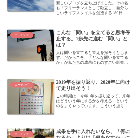
新しいブログを立ち上げました。その名
も「フリーランスとして独立し、自分ら
しいライフスタイルを創造する180日間
コーチングプログラム」！同名のコーチ
ングサービスについて情報を配信してい
くブログになります。Facebookページも
こんな「問い」を立てると思考停
作りましたので...
コーチング
止する。1歩先に進む「問い」と
は？
人は問いを立てると答えを探そうとしま
す。だからこそ、「どんな問いを立てる
か」が私たちの成果にものすごい影響を
与えています。それどころか、「問いの
立て方」が私たちの現状を作り出してい
るといってもいいです。あなたは役に立
2019年を振り返り、2020年に向け
つ問いを立てられているで...
コーチング
て走り出そう！
この時期は、今年1年を振り返って、来年
はどういう年にするかを考える、という
のをよくやっています。こういう振り返
りをすることで、今年は何があったか、
というのを再認識し、そこから新たな学
びを得たりすることができるわけです。
自分の体験って最高のネ...
成果を手に入れたいなら、「何に
コーチング
なるか」よりは「何をなすか」に