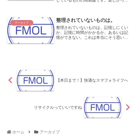
しているものの簡易版です。楽しかった
ですね〜 (^o^)これもいい感じでできそう
です。よかったら、どなたかモニターに
なってください。(先着2名まで無料)月に
整理されていないものは。
1回、1時...
アーカイブ
整理されていないものは、記憶しにくい
か、記憶に時間がかかるか、あるいは記
憶ができない。これは本当にそう思いま
す。何だか何を言っているのかよくわか
らない人や、何度読んでもよくわからな
い文章ってありますよね。あなたの部屋
は散らかっていますか？そ...
【本日まで！】快適なスマフォライフへ
リサイクルっていいですね
ホーム
アーカイブ