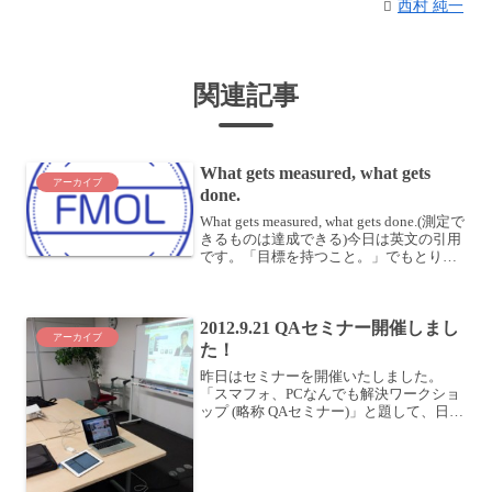
西村 純一
関連記事
What gets measured, what gets
アーカイブ
done.
What gets measured, what gets done.(測定で
きるものは達成できる)今日は英文の引用
です。「目標を持つこと。」でもとりあ
げましたが、目標は具体的かつ明確であ
ればあるほど、達成する可能性は高くな
ります。では、具...
2012.9.21 QAセミナー開催しまし
アーカイブ
た！
昨日はセミナーを開催いたしました。
「スマフォ、PCなんでも解決ワークショ
ップ (略称 QAセミナー)」と題して、日常
的にスマートフォンやパソコンを使って
いて、困っていることや気になっている
こと、便利なツール、最新情報などを取
り扱っています。...