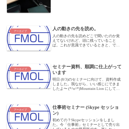
人の動きの先を読め。
アーカイブ
人の動きの先を読めどこで聞いたのか覚
えてないけれど、頭に残っていること
ば。これが意識できているときと、でき
ていないときでは、自分の行動が変わ
る。たとえば、人ごみを通り抜けると
き。意識していれば素早く通り抜けられ
る。たとえば、提案内容を客先に...
セミナー資料、順調に仕上がって
アーカイブ
います
明日 (8/3)のセミナーに向けて、資料作成
しました。我ながら、いい感じにできま
したよ〜 (*^o^*)Mountain Lion にしてか
ら、Keynote を使ったのは初めてです
が、iCloud対応されていいですね。普通
にファイルを開い...
仕事術セミナー (Skype セッショ
アーカイブ
ン)
初めての？Skypeセッションをしまし
た。今「仕事術」セミナーとして売り出