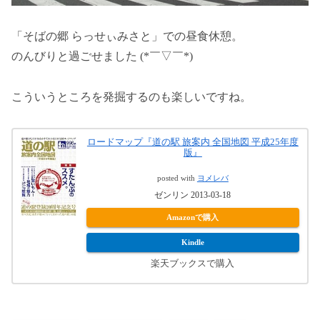
「そばの郷 らっせぃみさと」での昼食休憩。
のんびりと過ごせました (*￣▽￣*)
こういうところを発掘するのも楽しいですね。
ロードマップ『道の駅 旅案内 全国地図 平成25年度
版』
posted with
ヨメレバ
ゼンリン 2013-03-18
Amazonで購入
Kindle
楽天ブックスで購入