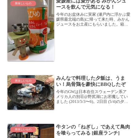
愛媛産には愛がある みかんジュ
美味しいもの
ースを飲んで元気になる！
今年のお盆休みに実家 (瀬戸内に浮かぶ愛
媛県最北端の島)に帰って来た時、みかん
ジュースをお土産にもらいました。箱単
位で！1箱に8本入ってます！！愛媛みか
んのジュースといえば「ポンジュース」
が有名ですよね。業界的になにがどうな
っているかよく知...
みんなで料理した夕飯は、うま
美味しいもの
い！烏骨鶏を豪快にBBQしたぞ
今年のGWは日本在住スウェーデン系ア
メリカ人の別荘@野尻湖にお邪魔してい
ました (2013/5/3〜6)。2日目 (5/4)の夕飯
は、みんなで料理して食べました！唐揚
げボーイズ。男性陣も調理参戦していま
す。キムチ唐揚げを作っていますよ。そ
の...
牛タンの「ねぎし」であえて鳥肉
美味しいもの
を喰らってみる [銀座ランチ]