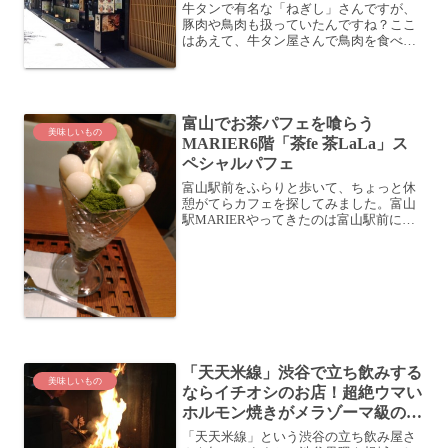
牛タンで有名な「ねぎし」さんですが、
豚肉や鳥肉も扱っていたんですね？ここ
はあえて、牛タン屋さんで鳥肉を食べて
みようではありませんか。ねぎし銀座コ
リドー店有楽町駅〜新橋駅間の電車の高
架下に「ねぎし」さんがあります。ここ
は色々な飲食店がある激戦...
富山でお茶パフェを喰らう
美味しいもの
MARIER6階「茶fe 茶LaLa」ス
ペシャルパフェ
富山駅前をふらりと歩いて、ちょっと休
憩がてらカフェを探してみました。富山
駅MARIERやってきたのは富山駅前にあ
るMARIER。ここの6階にカフェとかある
みたいです。下にスタバがありました
が、あえてここでスタバどや顔しないで
もいいだろう、と...
「天天米線」渋谷で立ち飲みする
美味しいもの
ならイチオシのお店！超絶ウマい
ホルモン焼きがメラゾーマ級の火
力だった件
「天天米線」という渋谷の立ち飲み屋さ