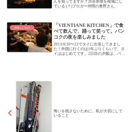
んを知ってますか？渋谷界隈を根城にし
ている (？)ブロガー仲間の奥野さん
(@odaiji)やあかめちゃん (@mk_mizuho)
など、大絶賛しているので一度行ってみ
たかったんですよね〜 (￣▽￣)そん...
「VIENTIANE KITCHEN」で食
美味しいもの
べて飲んで、踊って笑って。バン
コクの夜を楽しみました
2013/9/20〜23でタイに出張してきまし
た！外国に行くのは1年ぶりくらいで、タ
イははじめてです。2日目の夕飯は、バー
「WOOD BALL」のとっぴーさんとご一
緒に2日目 (9/21)の夕飯は、現地のThong
Lo駅付近で日本式バー「...
悔いを残さないために、私が大切にして
いること