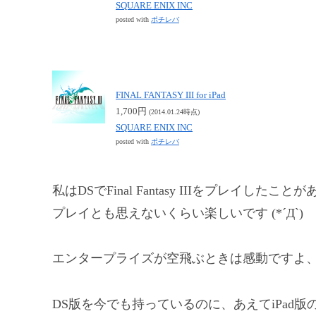
SQUARE ENIX INC
posted with
ポチレバ
FINAL FANTASY III for iPad
1,700円
(2014.01.24時点)
SQUARE ENIX INC
posted with
ポチレバ
私はDSでFinal Fantasy IIIをプレ
プレイとも思えないくらい楽しいです (*´Д`)
エンタープライズが空飛ぶときは感動ですよ、
DS版を今でも持っているのに、あえてiPad版