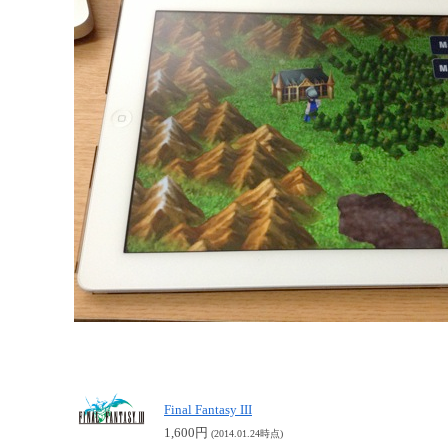
Final Fantasy III
1,600円
(2014.01.24時点)