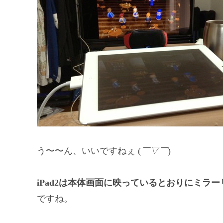
う〜〜ん、いいですねぇ (
￣▽￣
)
iPad2は本体画面に映っているとおりにミラ
ですね。