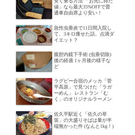
安く乗る方法 「お先に得だ
値」なら最大35%OFFで普
通車自由席より安い！
急性虫垂炎で11日間入院し
て、3キロ痩せた話。点滴ダ
イエット？
腹腔内鏡下手術 (虫垂切除)
後の経過 1ヶ月後の様子な
ど
ラグビー合宿のメッカ「菅
平高原」で見つけた「ラガ
ーめん」 レストラン「む
く」のオリジナルラーメン
佐久平駅近く「佐久の草
笛」の大盛りそばは量が半
端無かった件 (なんと1kg！)