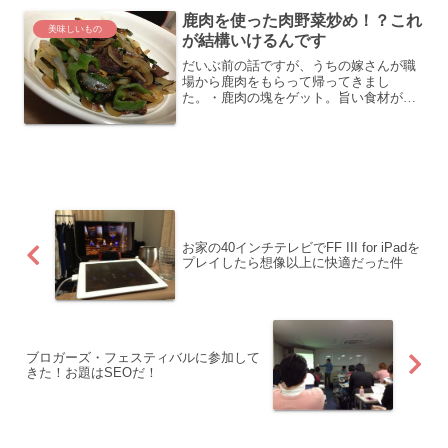
の...
鹿肉を使った肉野菜炒め！？これ
美味しいもの
が結構いけるんです
だいぶ前の話ですが、うちの嫁さんが職
場から鹿肉をもらって帰ってきまし
た。・鹿肉の塊をゲット。旨い食材が手
に入ってハッピー！とはいえ、どういう
調理をすればいいのかよく分かりませ
ん。まあ、お肉には変わりないので、肉
野菜炒めにでもしてしまおうとい...
お家の40インチテレビでFF III for iPadを
プレイしたら想像以上に快適だった件
ブロガーズ・フェスティバルに参加して
きた！お題はSEOだ！