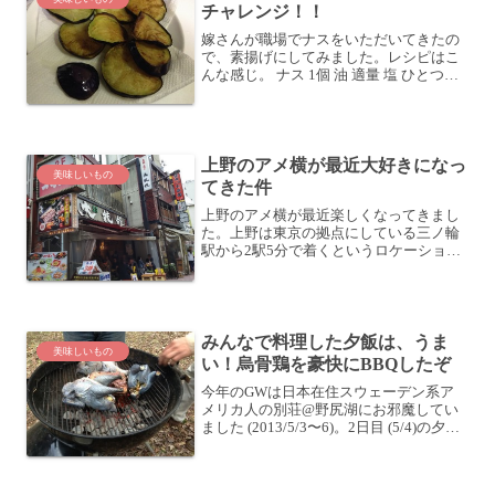
チャレンジ！！
嫁さんが職場でナスをいただいてきたの
で、素揚げにしてみました。レシピはこ
んな感じ。 ナス 1個 油 適量 塩 ひとつま
みナスを輪切りにしようこれがいただい
てきたナス。丸っこいですね。適当に輪
切りにしていきます。早速揚げるぞ！フ
ライパンに油を...
上野のアメ横が最近大好きになっ
美味しいもの
てきた件
上野のアメ横が最近楽しくなってきまし
た。上野は東京の拠点にしている三ノ輪
駅から2駅5分で着くというロケーション
であり、長野の自宅に帰るときに利用す
る北陸新幹線が停車する駅ということも
あり、このところ上野の利用率が急上
昇。近くて程よい場所もあ...
みんなで料理した夕飯は、うま
美味しいもの
い！烏骨鶏を豪快にBBQしたぞ
今年のGWは日本在住スウェーデン系ア
メリカ人の別荘@野尻湖にお邪魔してい
ました (2013/5/3〜6)。2日目 (5/4)の夕飯
は、みんなで料理して食べました！唐揚
げボーイズ。男性陣も調理参戦していま
す。キムチ唐揚げを作っていますよ。そ