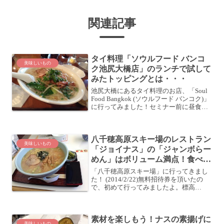
関連記事
タイ料理「ソウルフード バンコ
美味しいもの
ク池尻大橋店」のランチで試して
みたトッピングとは・・・
池尻大橋にあるタイ料理のお店、「Soul
Food Bangkok (ソウルフード バンコク)」
に行ってみました！セミナー前に昼食に
しようじゃないか東京出張中 (2013/6/8〜
10)のランチ相手を探していた私に快く答
えてくれたブロガー ...
八千穂高原スキー場のレストラン
美味しいもの
「ジョイナス」の「ジャンボらー
めん」はボリューム満点！食べ過
ぎた
「八千穂高原スキー場」に行ってきまし
た！ (2014/2/22)無料招待券を頂いたの
で、初めて行ってみましたよ。標高
1,600m級のゲレンデは雪質が素晴らし
く、夫婦で揃って気持よく滑れました
(^o^)ノレストラン「ジョイナス」でラン
素材を楽しもう！ナスの素揚げに
チゲレ...
美味しいもの