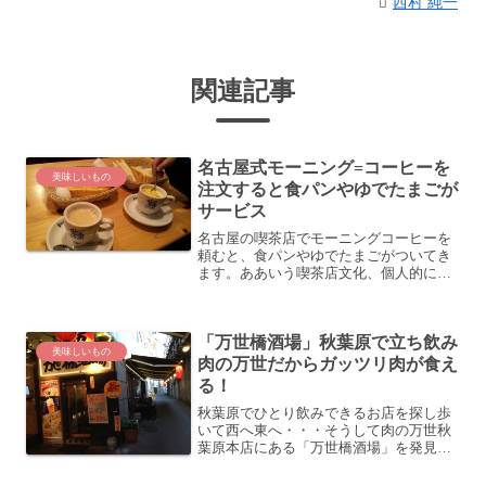
西村 純一
関連記事
名古屋式モーニング=コーヒーを
美味しいもの
注文すると食パンやゆでたまごが
サービス
名古屋の喫茶店でモーニングコーヒーを
頼むと、食パンやゆでたまごがついてき
ます。ああいう喫茶店文化、個人的には
好きです (^_^)名古屋のモーニングには何
かがついてくる？私は名古屋人でもない
ので、私が言っているのはごく一部のこ
「万世橋酒場」秋葉原で立ち飲み
とかもしれません...
美味しいもの
肉の万世だからガッツリ肉が食え
る！
秋葉原でひとり飲みできるお店を探し歩
いて西へ東へ・・・そうして肉の万世秋
葉原本店にある「万世橋酒場」を発見、
即座に開拓してきました！肉の万世 秋葉
原本店ビル秋葉原駅の電気街口を出て大