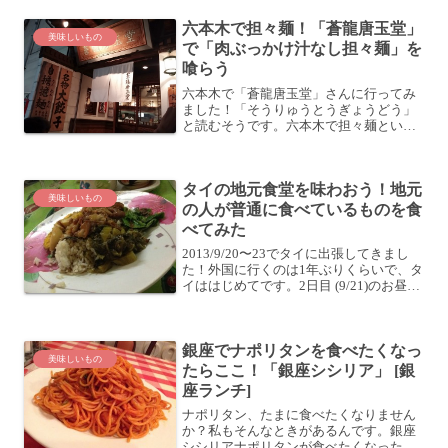
通りに向かい、御茶ノ水方面に少し歩く
六本木で担々麺！「蒼龍唐玉堂」
と、こんなビルが見えて...
美味しいもの
で「肉ぶっかけ汁なし担々麺」を
喰らう
六本木で「蒼龍唐玉堂」さんに行ってみ
ました！「そうりゅうとうぎょうどう」
と読むそうです。六本木で担々麺といえ
ばココ！って感じみたいです。看板には
「担々麺と餃子」とあり、「日本一の辛
さ 無頼担々麺」やら「赤トマト担々麺」
タイの地元食堂を味わおう！地元
やら、いろいろあるよう...
美味しいもの
の人が普通に食べているものを食
べてみた
2013/9/20〜23でタイに出張してきまし
た！外国に行くのは1年ぶりくらいで、タ
イははじめてです。2日目 (9/21)のお昼
は、現地の人が普通に行くようなお店に
行ってみることにしました。観光客が行
く観光地の料理ばかり食べていてもつま
銀座でナポリタンを食べたくなっ
らな...
美味しいもの
たらここ！「銀座シシリア」 [銀
座ランチ]
ナポリタン、たまに食べたくなりません
か？私もそんなときがあるんです。銀座
シシリアナポリタンが食べたくなったら