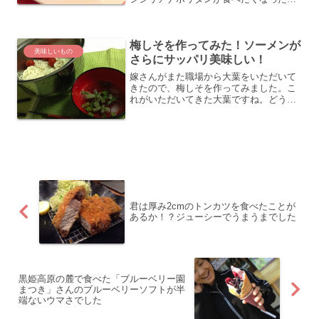
ここに行きます。「銀座シシリア」会社
の人に連れてきてもらって以来、ランチ
のレパートリーに入ってます。入り口が
梅しそを作ってみた！ソーメンが
ちょっと分かりづらいかも...
美味しいもの
さらにサッパリ美味しい！
嫁さんがまた職場から大葉をいただいて
きたので、梅しそを作ってみました。こ
れがいただいてきた大葉ですね。どうも
嫁さんの職場にある畑から採れたものの
ようです？？？レシピはこんな感じ。 梅
干し 3個 大葉 3枚大葉を刻む早速大葉を
刻みます。たまた...
君は厚み2cmのトンカツを食べたことが
あるか！？ジューシーでうまうまでした
黒姫高原の麓で食べた「ブルーベリー園
まつき」さんのブルーベリーソフトが半
端ないウマさでした