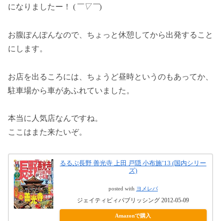
になりましたー！ (
￣▽￣
)
お腹ぽんぽんなので、ちょっと休憩してから出発すること
にします。
お店を出るころには、ちょうど昼時というのもあってか、
駐車場から車があふれていました。
本当に人気店なんですね。
ここはまた来たいぞ。
るるぶ長野 善光寺 上田 戸隠 小布施’13 (国内シリー
ズ)
posted with
ヨメレバ
ジェイティビィパブリッシング 2012-05-09
Amazonで購入