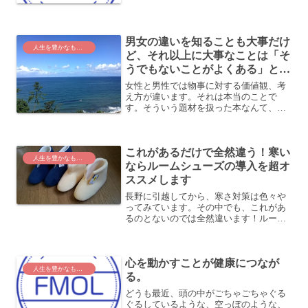
っているか楽しみです。私の出身は愛媛
県で、もっと言うと瀬戸内海の島です。
海に囲まれて育ったので、海が好きなん
ですよね。どんなところに...
男女の違いを知ることも大事だけ
人生を豊かなものに
ど、それ以上に大事なことは「そ
うでもないことがよくある」とい
うアイデアを持つこと
女性と男性では物事に対する価値観、考
え方が違います。それは本当のことで
す。そういう題材を扱った本なんて、
Amazonで調べてみれば星の数ほど出てき
ます。話を聞かない男、地図が読めない
女―男脳・女脳が「謎」を解くposted
これがあるだけで全然違う！寒い
with ヨメレ...
人生を豊かなものに
ならルームシューズの導入を超オ
ススメします
長野に引越してから、寒さ対策は色々や
ってみています。その中でも、これがあ
るのとないのでは全然違います！ルーム
シューズでかなり快適に！それは、ルー
ムシューズです。スリッパ 暖かい メンズ
レディース 洗える フリース・ルームブー
心を動かすことが健康につなが
ツ ルームシュ...
人生を豊かなものに
る。
どうも最近、頭の中がごちゃごちゃぐる
ぐるしているような、空っぽのような、