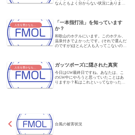
なんともよく分からない状況にありまし
た。困ったこともないし、悩み事もない
し、何が起こっているのかと思っていま
したが・・・どうも、このところあまり
「一本指打法」を知っています
ワクワクしていないなぁと...
人生を豊かなものに
か？
和歌山のホテルにいます。このホテル、
温泉付きでよかったです。(それで選んだ
のですが)ほとんど人も入ってこないの
で、ほぼ独占状態でつかっていました。
サウナと水風呂がたまりませんね。今日
はこれから飛行機で東京に戻ります。ち
ガッツポーズに隠された真実
ょうどいい時間帯がない...
人生を豊かなものに
今日はGW最終日ですね。あなたは、こ
のGW中にやろうと思っていたことはあ
りますか？私はこれといってなかったの
ですが、これまでやろうと思っていたこ
とをどんどんやっていきました。ひと通
り出来上がったので、気持ちがいいです
ね (^_^)v♪～さて...
台風の被害状況