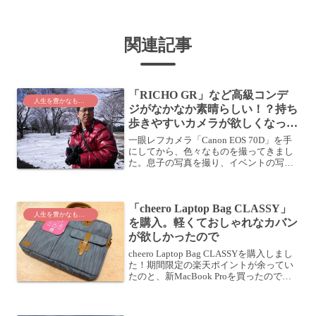
関連記事
「RICHO GR」など高級コンデ
人生を豊かなものに
ジがなかなか素晴らしい！？持ち
歩きやすいカメラが欲しくなって
きたぞ
一眼レフカメラ「Canon EOS 70D」を手
にしてから、色々なものを撮ってきまし
た。息子の写真を撮り、イベントの写真
を撮り、風景の写真を撮り、・・・この
ブログの素材として大活躍しています。
参考:今季はじめて雪が積もった！早速一
「cheero Laptop Bag CLASSY」
眼レフで撮...
人生を豊かなものに
を購入。軽くておしゃれなカバン
が欲しかったので
cheero Laptop Bag CLASSYを購入しまし
た！期間限定の楽天ポイントが余ってい
たのと、新MacBook Proを買ったので、
軽くておしゃれなPCカバンが欲しかった
んですよね。新しいカバンを購入するき
っかけ私が持っているカバ...