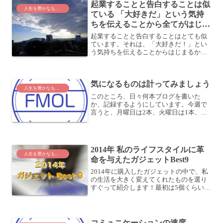
起業することと告白することは似
人生を豊かなものに
ている 「大好きだ」という気持
ちを伝えることから全てがはじま
る
起業することと告白することはとても似
ています。それは、「大好きだ！」とい
う気持ちを伝えることからはじまるから
です。異性に告白したことはあります
か？異性に告白するときは緊張しますよ
ね。自分のことが受け入れてもらえるか
気になるものは計ってみましょう
なーとか。うまくいくかなー...
人生を豊かなものに
このところ、日々何本ブログを書いた
か、記録するようにしています。今週で
言うと、月曜日は2本、火曜日は1本、水
曜日は4本書いています。4本が今のとこ
ろ最高記録です。土日でも会社に行って
いる平日でも、この4本を超えたことはな
いです。まあ、土日は...
2014年 私のライフスタイルに革
人生を豊かなものに
命を与えたガジェットBest9
2014年に購入したガジェットの中で、私
の生活を大きく変えてくれたものを選り
すぐって紹介します！最初は5個くらいに
しようと思っていたのですが、リストア
ップしていると9個になっちゃいました
(笑まあ、それはそれってことで、早速紹
介していきまし...
コミュニケーションの速度。