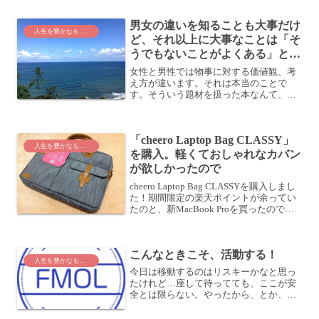
男女の違いを知ることも大事だけ
人生を豊かなものに
ど、それ以上に大事なことは「そ
うでもないことがよくある」とい
うアイデアを持つこと
女性と男性では物事に対する価値観、考
え方が違います。それは本当のことで
す。そういう題材を扱った本なんて、
Amazonで調べてみれば星の数ほど出てき
ます。話を聞かない男、地図が読めない
女―男脳・女脳が「謎」を解くposted
「cheero Laptop Bag CLASSY」
with ヨメレ...
人生を豊かなものに
を購入。軽くておしゃれなカバン
が欲しかったので
cheero Laptop Bag CLASSYを購入しまし
た！期間限定の楽天ポイントが余ってい
たのと、新MacBook Proを買ったので、
軽くておしゃれなPCカバンが欲しかった
んですよね。新しいカバンを購入するき
っかけ私が持っているカバ...
こんなときこそ、活動する！
人生を豊かなものに
今日は移動するのはリスキーかなと思っ
たけれど…座して待ってても、ここが安
全とは限らない。やったから、とか、や
らなかったから、とかで、その結果がど
うであったから、よかったとか、よくな