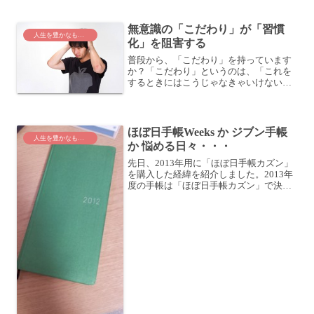
かったとか、そんな流れに任せるのもい
いだろう。そして、私は、...
無意識の「こだわり」が「習慣
人生を豊かなものに
化」を阻害する
普段から、「こだわり」を持っています
か？「こだわり」というのは、「これを
するときにはこうじゃなきゃいけない」
というやつです。こういう「こだわり」
が、行動の習慣化を大きく阻害している
んですよね。ランニングを習慣化しよ
う！例えば、会社で同僚と話...
ほぼ日手帳Weeks か ジブン手帳
人生を豊かなものに
か 悩める日々・・・
先日、2013年用に「ほぼ日手帳カズン」
を購入した経緯を紹介しました。2013年
度の手帳は「ほぼ日手帳カズン」で決ま
り！「ほぼ日手帳」オリジナルかカズン
か最後まで悩んだ件この「ほぼ日手帳カ
ズン」を買うにあたり、持ち運びしやす
い手帳を持つこと...