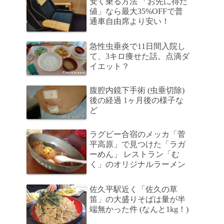
安く乗る方法 「お先に得だ
値」なら最大35%OFFで普
通車自由席より安い！
急性虫垂炎で11日間入院し
て、3キロ痩せた話。点滴ダ
イエット？
腹腔内鏡下手術 (虫垂切除)
後の経過 1ヶ月後の様子な
ど
ラグビー合宿のメッカ「菅
平高原」で見つけた「ラガ
ーめん」 レストラン「む
く」のオリジナルラーメン
佐久平駅近く「佐久の草
笛」の大盛りそばは量が半
端無かった件 (なんと1kg！)