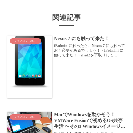
関連記事
Nexus 7 にも触って来た！
テクノロジーのこと
iPadminiに触ったら、Nexus 7 にも触って
おく必要があるでしょう！・iPadmini に
触って来た！・iPad2を下取りして
iPadminiを手に入れる？Nexus 7 もなかな
かやる？ということで、Nexus 7 も触っ
て来ま...
MacでWindowsを動かそう！
テクノロジーのこと
VMWare Fusionで初めるOS共存
生活 〜その3 Windowsイメージ取
込み編〜