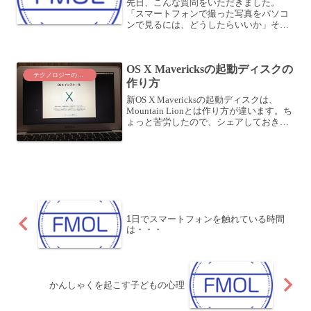
先日、こんな質問をいただきました。
「スマートフォンで撮った写真をパソコ
ンで見るには、どうしたらいいか」そこ
で、私がスマートフォンで撮った写真を
パソコンで見るために、どのようにして
いるかをご紹介します。私は主に次の3つ
OS X Mavericksの起動ディスクの
のサービスを使っています...
テクノロジーのこと
作り方
新OS X Mavericksの起動ディスクは、
Mountain Lionとは作り方が違います。ち
ょっと苦労したので、シェアしておきま
すね。新OS X Mavericksは無料で提
供！？ついにMavericksが発表されました
ね。しかもつい...
1日でスマートフォンを触れている時間
は・・・
かんしゃくを起こす子どもの心理