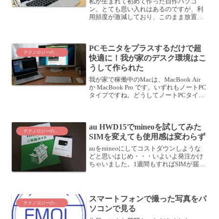
私が生まれて初めて作った自作パソコ
ン。とても思い入れはあるのですが、利
用頻度が激減しており、このまま放置す
るのも忍びない状況になっていますし、
いつデータが跳ぶかわかったものではな
いので、なんとかこのWindowsデータを
PCモニタをプラスするだけで超
救出すべく、奮闘しま...
テクノロジーのこと
快適に！我が家のデスク環境はこ
うして作られた
我が家で稼働中のMacは、MacBook Air
か MacBook Pro です。いずれもノートPC
タイプですね。どうしてノートPCタイ
プ？どうしてノートPCにしたかという
と、今やデスクトップ機に迫るほどのパ
フォーマンスがありますし、いつ...
au HWD15でmineoを試してみた
テクノロジーのこと
SIMを変えても使用感は変わらず
auをmineoにしてコストダウンしような
どと思いはじめ・・・いよいよ発注かけ
ちゃいました。1週間もすればSIMが届く
とのことでしたが、日曜日に注文して、
翌週の木曜日くらいに届いたようです。
mineo SIMカード到着こんな感じの封筒
で来ま...
スマートフォンで撮った写真をパ
テクノロジーのこと
ソコンで見る