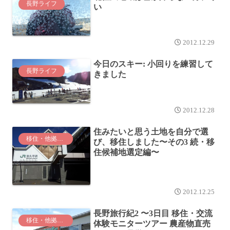
長野ライフ
い
2012.12.29
今日のスキー: 小回りを練習して
長野ライフ
きました
2012.12.28
住みたいと思う土地を自分で選
移住・他拠点生活
び、移住しました〜その3 続・移
住候補地選定編〜
2012.12.25
長野旅行紀2 〜3日目 移住・交流
移住・他拠点生活
体験モニターツアー 農産物直売