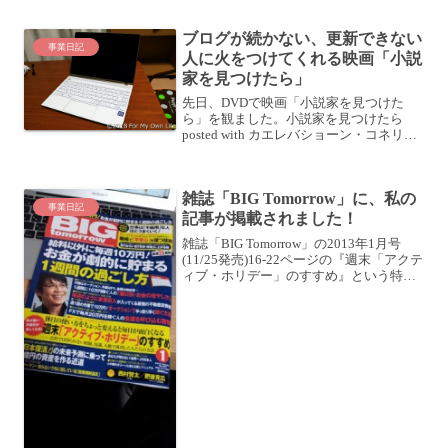
ブログが続かない、更新できない
事業日記
人に火をつけてくれる映画「小説
家を見つけたら」
先日、DVDで映画「小説家を見つけた
ら」を観ました。小説家を見つけたら
posted with カエレバショーン・コネリー
ソニー・ピクチャーズ エンタテインメン
ト 2009-06-26 Amazon楽天市場Yahooショ
ッピング7netT...
雑誌「BIG Tomorrow」に、私の
事業日記
記事が掲載されました！
雑誌「BIG Tomorrow」の2013年1月号
(11/25発売)16-22ページの『週末「アクテ
ィブ・ホリデー」のすすめ』という特集
に、私が取材を受けた記事が掲載されま
した！(私のことが書かれているのは、
19-21ページ)BIG to...