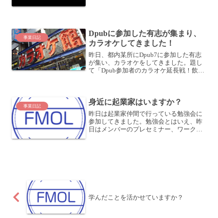
Dpubに参加した有志が集まり、
事業日記
カラオケしてきました！
昨日、都内某所にDpub7に参加した有志
が集い、カラオケをしてきました。題し
て「Dpub参加者のカラオケ延長戦！飲ん
で語ってもいいよ #チョビ奥野共催」で
す！なお、Dpub7に参加したときの記事
はこちらです。Dpub 初参加してきまし
身近に起業家はいますか？
た！み...
事業日記
昨日は起業家仲間で行っている勉強会に
参加してきました。勉強会とはいえ、昨
日はメンバーのプレセミナー、ワークシ
ョップを3本立てで行い、とても勉強にな
りましたね。私も何度かこの場でセミナ
ーをやらせていただいており、本当に勉
強になっています。そし...
学んだことを活かせていますか？