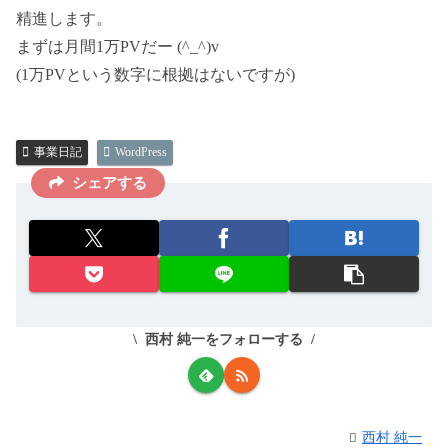
精進します。
まずは月間1万PVだー (^_^)v
(1万PVという数字に根拠はないですが)
事業日記
WordPress
シェアする
西村 純一をフォローする
西村 純一