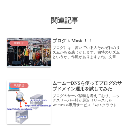
関連記事
ブログ is Music！！
事業日記
ブログには、書いている人それぞれのリ
ズムがある感じがします。独特のリズム
というか、作風がありますよね。文章を
書くことは、音楽を演奏するのにも通じ
るものを感じます。ヤマグチノボル氏の
死去今朝、ヤマグチノボル氏の訃報を見
てショックを受けました。...
ムームーDNSを使ってブログのサ
事業日記
ブドメイン運用を試してみた
ブログのサーバ移転を考えており、エッ
クスサーバー社が最近リリースした
WordPress専用サービス「wpXクラウド」
を試してみています。ブログのサーバ移
転を検討中エックスサーバー社の
WordPress専用サービス「wpXクラウド」
を試してみ...