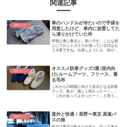
関連記事
車のハンドルが冷たいので手袋を
長野ライフ
用意したけど、車内に放置してた
ら凍りかけていた件
早朝に車に乗ると、寒いです。こんな感
じにフロントガラスが凍っている日はも
う大変ですね。出発しようにも、前が見
えないのでどうしようもないです (^^;こ
の氷が溶けるまでアイドリングしてから
出ています。車のハンドルが冷たい！さ
オススメ防寒グッズ3選 (室内向
て、こう寒いと、車...
長野ライフ
け) ルームブーツ、フリース、着
る毛布
これからの時期に向けて必須となる防寒
グッズ。私が「激しく助かったー！」、
「これがあってよかったー！」と思う防
寒グッズ3点を紹介します (室内向けのグ
ッズです)オススメ防寒グッズ3選 (室内向
け)東京から長野県は御代田町というとこ
意外と快適！長野〜東京 高速バ
ろに移住した...
長野ライフ
スの旅
昨日は東京で集まりがあり、行って来ま