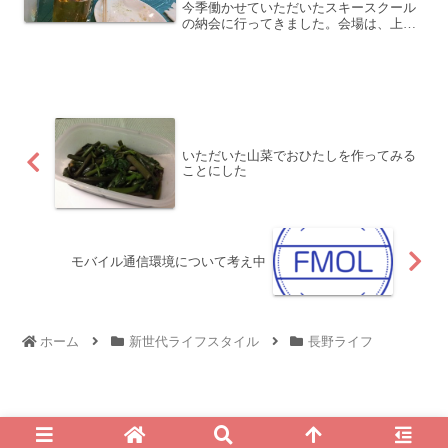
今季働かせていただいたスキースクール
の納会に行ってきました。会場は、上信
越道 佐久平PAに直結している南パラダの
レストラン。2階部分のレストランは初め
て行きましたね。綺麗な場所であり、料
理も美味しかったで...
いただいた山菜でおひたしを作ってみる
ことにした
モバイル通信環境について考え中
ホーム
新世代ライフスタイル
長野ライフ
© 2010 For My Own Life - 西村 純一 公式ブログ.