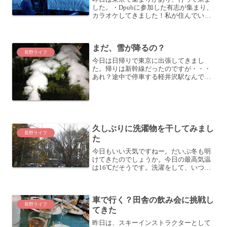
した。・Dpubに参加した有志が集まり、
カラオケしてきました！私が住んでいる
佐久地域から東京に出るには、新幹線か
高速バスが便利です。特に高速バスはリ
ーズナブルです。4枚綴りの回数券を使え
まだ、雪が降るの？
ば、2,000円ほ...
長野ライフ
今日は日帰りで東京に出張してきまし
た。帰りは新幹線だったのですが・・・
あれ？途中で停車する軽井沢駅なんです
が、雪が降っていますよ？線路の上にも
軽く積もり始めています。だいぶ春めい
ているんですけどね。標高1,000mの地
は、まだ春は先の話なの...
久しぶりに洗濯物を干してみまし
長野ライフ
た
今日もいい天気ですねー。だいぶ冬も明
けてきたのでしょうか。今日の最高気温
は16℃だそうです。洗濯をして、いつも
のようにコインランドリーに行って乾燥
機にかけてこようと思ったのですが、こ
の天気予報を見て、久しぶりに外に干し
車で行く？田舎の飲み会に挑戦し
てみることにしました。...
長野ライフ
てきた
昨日は、スキーインストラクターとして