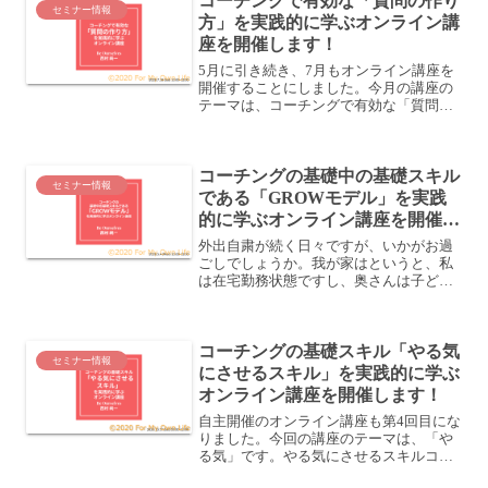
コーチングで有効な「質問の作り
セミナー情報
方」を実践的に学ぶオンライン講
座を開催します！
5月に引き続き、7月もオンライン講座を
開催することにしました。今月の講座の
テーマは、コーチングで有効な「質問の
作り方」です。質問のスキルコーチング
には「質問のスキル」というのがありま
す。コーチングセッションの時間、コー
コーチングの基礎中の基礎スキル
チはほぼずっと質問をし...
セミナー情報
である「GROWモデル」を実践
的に学ぶオンライン講座を開催し
ます！
外出自粛が続く日々ですが、いかがお過
ごしでしょうか。我が家はというと、私
は在宅勤務状態ですし、奥さんは子ども
たちと一緒に過ごしていながら仕事をし
ているし、で、特に普段と変わりないな
ー、といった感じです。このままGWに
コーチングの基礎スキル「やる気
入ってしまいますが、我が...
セミナー情報
にさせるスキル」を実践的に学ぶ
オンライン講座を開催します！
自主開催のオンライン講座も第4回目にな
りました。今回の講座のテーマは、「や
る気」です。やる気にさせるスキルコー
チングには、人のやる気を高めるスキル