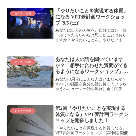
があります (「やる気」のことを「モチベ
ーション」と言うこともあります)。要
「やりたいことを実現する体質」
は、何か物事に取り...
セミナー情報
になる VPT夢計画ワークショッ
プ [9/5 (土)]
あなたは自分の人生を、自分でコントロ
ールできたらいいなと思ったことはあり
ますか？やりたいことを、やりたいよう
にできたらいいなぁと思っていないでし
ょうか。そう思いながらも、現実はなか
なか難しく、思ったようには生きられて
あなたは人の話を聞いています
いないかもしれません。「...
セミナー情報
か？「相手に合わせた質問ができ
るようになるワークショップ」開
催します [6/6 (土)]
あなたの周りにこんな人はいませんか？
すべての話題を自分の話に持っていっち
ゃうバキューマー話の流れに全く関係の
ない話を入れてくる人話の流れを遮る人
「いやいや、そうじゃなくて」とか言い
ながら、全く同じ話をしてくれる人こう
第2回「やりたいことを実現する
いう人が話の輪に混ざって...
セミナー情報
体質になる」VPT夢計画ワークシ
ョップを開催しました！
「やりたいことを実現する体質になる」
VPT夢計画ワークショップ、第2回を開催