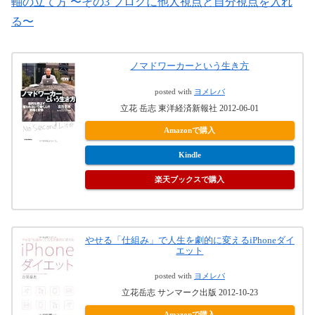
軸の立て方 〜その3 ブログに他人視点と自分視点を入れ
る〜
ノマドワーカーという生き方
posted with
ヨメレバ
立花 岳志 東洋経済新報社 2012-06-01
Amazonで購入
Kindle
楽天ブックスで購入
やせる「仕組み」で人生を劇的に変えるiPhoneダイ
エット
posted with
ヨメレバ
立花岳志 サンマーク出版 2012-10-23
Amazonで購入