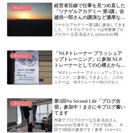
経営者目線で仕事を見つめ直した
学んだこと
「ツナゲルアカデミー 第3講」吉
越浩一郎さんの講演など濃厚な1
日でした
ツナゲルアカデミー第3講に参加してきま
した。ツナゲルアカデミーは作家兼プロ
ブロガー 立花 岳志さん (@ttachi)が開催
している全6回のセミナーで、今回が3回
目です。持続的な学びと成長の場 ツナゲ
ルアカデミー 第1期生を募集します！ |...
「NLPトレーナー ブラッシュア
学んだこと
ップトレーニング」に参加 NLP
トレーナーとしての心構えから具
体的なテクニックまで幅広く学ぶ
「NLPトレーナー ブラッシュアップトレ
ーニング」に参加してきました。このセ
ミナーは、NLPトレーナー向けのセミナ
ーで、講師はスペインからやってきた
NLPマスタートレーナー、フランシス
コ・ザビエル・ピルラ・ロレンス教授。
第3回No Second Life「ブログ合
このセミナーの前2日...
学んだこと
宿」参加中！まさに今ブログ書い
てます
作家でプロブロガーな立花 岳志さん
(@ttachi)が主催する「ブログ合宿」、今
回で3回目の参加です！参考: 3/14〜3/15