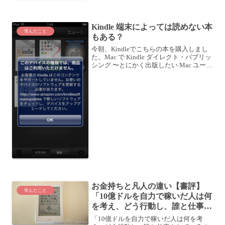
開催の ブログ合宿セミナーは、初心者の
方にこそ参加いただきたいイベントです |
No Second Life...
Kindle 端末によっては読めない本
学んだこと
もある？
今朝、Kindleでこちらの本を購入しまし
た。Mac で Kindle ダイレクト・パブリッ
シング 〜とにかく出版したい Mac ユーザ
ーの為の Kindle 速攻出版ガイド〜 これだ
け知っていればとにかく出版出来る！
posted with...
お金持ちと凡人の違い【書評】
学んだこと
「10億ドルを自力で稼いだ人は何
を考え、どう行動し、誰と仕事を
しているのか」
「10億ドルを自力で稼いだ人は何を考