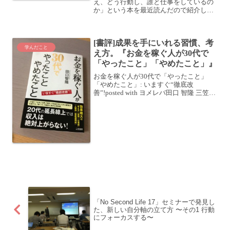
え、どう行動し、誰と仕事をしているの
か」という本を最近読んだので紹介しま
す。この本は、世界に600人ほどいるビ
リオネア (=10億ドル以上稼いだ人)がいっ
たいどういうことを考えていて、どうい
[書評]成果を手にいれる習慣、考
う行動を取って...
学んだこと
え方。『お金を稼ぐ人が30代で
「やったこと」「やめたこと」』
お金を稼ぐ人が30代で「やったこと」
「やめたこと」: いますぐ“徹底改
善”!posted with ヨメレバ田口 智隆 三笠書
房 2012-11-22 Amazonで購入Kindle楽天
ブックスで購入 目標を決めること。行動
をすること。結果...
「No Second Life 17」セミナーで発見し
た、新しい自分軸の立て方 〜その1 行動
にフォーカスする〜