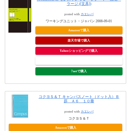
ラージ ([文具])
posted with
カエレバ
ワーキングユニット・ジャパン 2008-09-01
Amazonで購入
楽天市場で購入
Yahooショッピングで購入
ヤフオク!で購入
7netで購入
コクヨＳ＆Ｔ キャンパスノート（ドット入）Ｂ
罫 Ａ６ １０冊
posted with
カエレバ
コクヨＳ＆Ｔ
Amazonで購入