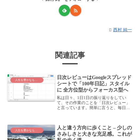
西村 純一
関連記事
日次レビューはGoogleスプレッド
人生を豊かなものに
シートで「100年日記」スタイル
に 全方位型からフォーカス型へ
私は日々、1日1日の振り返りをしてい
て、その作業のことを「日次レビュー」
と言っています。簡単に言うと、毎日日
記を書くことで1日を振り返り、今後に活
かしていこうという活動だと思ってくだ
さい。ちなみに、1週間という単位でする
人と違う方向に歩くこと – 少しの
と「週次レビュー」1...
人生を豊かなものに
さみしさと大きな充足感。これが