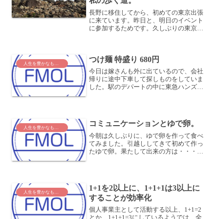
私の歩く道。
長野に移住してから、初めての東京出張
に来ています。昨日と、明日のイベント
に参加するためです。久しぶりの東京へ
– 「No Second Life」な東京出張？今日は
中日で、特に予定のない日です。神田駅
から徒歩1分のセントラルホテルに泊まっ
つけ麺 特盛り 680円
て...
人生を豊かなものに
今日は嫁さんも外に出ているので、会社
帰りに途中下車して探しものをしていま
した。駅のデパートの中に東急ハンズが
あり、そこで探してたのですが・・・欲
しい物は見つかりませんでした。ついで
に何か食べようと思ってみたところ、上
の階がレストラン街だと知...
コミュニケーションとゆで卵。
人生を豊かなものに
今朝は久しぶりに、ゆで卵を作って食べ
てみました。引越ししてきて初めて作っ
たゆで卵。果たして出来の方は・・・コ
ミュニケーションは、ゆで卵とどこか似
ているかもしれません。ちゃんと固ゆで
の卵になっていれば、綺麗に殻は剥けま
す。半熟だと、殻を剥こう...
1+1を2以上に、1+1+1は3以上に
人生を豊かなものに
することが効率化
個人事業主として活動する以上、1+1=2
とか、1+1+1=3にしているようでは、全