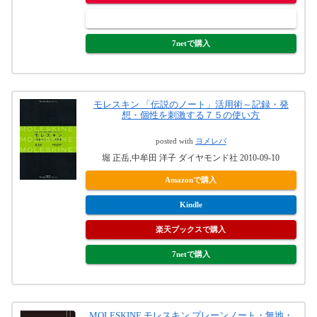
ヤフオク!で購入
7netで購入
モレスキン 「伝説のノート」活用術～記録・発
想・個性を刺激する７５の使い方
posted with
ヨメレバ
堀 正岳,中牟田 洋子 ダイヤモンド社 2010-09-10
Amazonで購入
Kindle
楽天ブックスで購入
7netで購入
MOLESKINE モレスキン プレーンノート・無地・