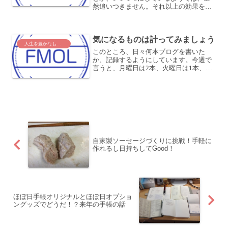
然追いつきません。それ以上の効果を生
み出すつもりで、組合せることが収益ア
ップや効率アップにつながります。
「100円のコーラを1000円で売る方法」
気になるものは計ってみましょう
から最近、1...
人生を豊かなものに
このところ、日々何本ブログを書いた
か、記録するようにしています。今週で
言うと、月曜日は2本、火曜日は1本、水
曜日は4本書いています。4本が今のとこ
ろ最高記録です。土日でも会社に行って
いる平日でも、この4本を超えたことはな
いです。まあ、土日は...
自家製ソーセージづくりに挑戦！手軽に
作れるし日持ちしてGood！
ほぼ日手帳オリジナルとほぼ日オプショ
ングッズでどうだ！？来年の手帳の話