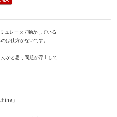
で購入
エミュレータで動かしている
るのは仕方がないです。
もんかと思う問題が浮上して
hine」