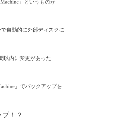
achine」というものが
かで自動的に外部ディスクに
。
間以内に変更があった
achine」でバックアップを
ップ！？