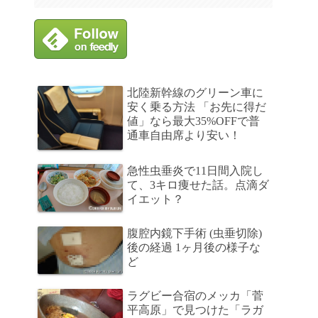
北陸新幹線のグリーン車に
安く乗る方法 「お先に得だ
値」なら最大35%OFFで普
通車自由席より安い！
急性虫垂炎で11日間入院し
て、3キロ痩せた話。点滴ダ
イエット？
腹腔内鏡下手術 (虫垂切除)
後の経過 1ヶ月後の様子な
ど
ラグビー合宿のメッカ「菅
平高原」で見つけた「ラガ