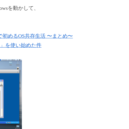
ndowsを動かして、
ionで初めるOS共存生活 〜まとめ〜
告」を使い始めた件