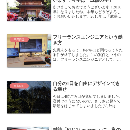
います！今年は「成熟の年」
あけましておめでとうございます！2016
年になりましたね。本年もどうぞよろし
くお願いいたします。2015年は「成長と
発展の年」2015年を振り返ってみると、
昨年はいろいろなことをやってみた年で
した。自分の幅を広げてきた感じがしま
すね。201...
フリーランスエンジニアという働
事業日記
き方
先月末をもって、約2年ほど関わってきた
案件が終了しました。この案件というの
は、フリーランスエンジニアとして、と
あるクライアント企業様の業務改善など
に取り組んできたものです。いつもコー
チとしての立場で記事を書いていること
が多いので、たまにはフ...
自分の1日を自由にデザインでき
事業日記
る幸せ
今日は4時ごろ目が覚めてしまいました。
寝付けそうにないので、さっさと起きて
活動をはじめてしまいました (^^;外はだ
んだん明るくなってきています。1日をデ
ザインする自由会社を退職し、個人事業
主を初めてみてよかったなと思うことは
いくつかありま...
雑誌「BIG Tomorrow」に、私の