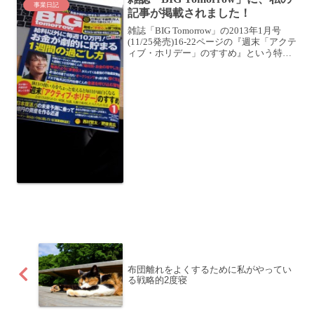
事業日記
記事が掲載されました！
雑誌「BIG Tomorrow」の2013年1月号
(11/25発売)16-22ページの『週末「アクテ
ィブ・ホリデー」のすすめ』という特集
に、私が取材を受けた記事が掲載されま
した！(私のことが書かれているのは、
19-21ページ)BIG to...
布団離れをよくするために私がやってい
る戦略的2度寝