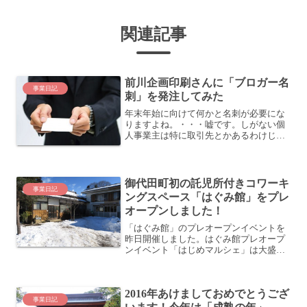
関連記事
前川企画印刷さんに「ブロガー名
事業日記
刺」を発注してみた
年末年始に向けて何かと名刺が必要にな
りますよね。・・・嘘です。しがない個
人事業主は特に取引先とかあるわけじゃ
ないので、忘年会や新年会があるわけも
なく、年末年始はあまり関係ありませ
ん。普段名刺を使うのはイベントに参加
したときくらいです。そう、...
御代田町初の託児所付きコワーキ
事業日記
ングスペース「はぐみ館」をプレ
オープンしました！
「はぐみ館」のプレオープンイベントを
昨日開催しました。はぐみ館プレオープ
ンイベント「はじめマルシェ」は大盛況
でした！ | はぐみ館 ホームページこの
「はぐみ館」は、我が家が夫婦共同で進
めているHUGME事業の中核となる施設
2016年あけましておめでとうござ
です (HUGME...
事業日記