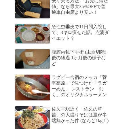
安く乗る方法 「お先に得だ
値」なら最大35%OFFで普
通車自由席より安い！
急性虫垂炎で11日間入院し
て、3キロ痩せた話。点滴ダ
イエット？
腹腔内鏡下手術 (虫垂切除)
後の経過 1ヶ月後の様子な
ど
ラグビー合宿のメッカ「菅
平高原」で見つけた「ラガ
ーめん」 レストラン「む
く」のオリジナルラーメン
佐久平駅近く「佐久の草
笛」の大盛りそばは量が半
端無かった件 (なんと1kg！)