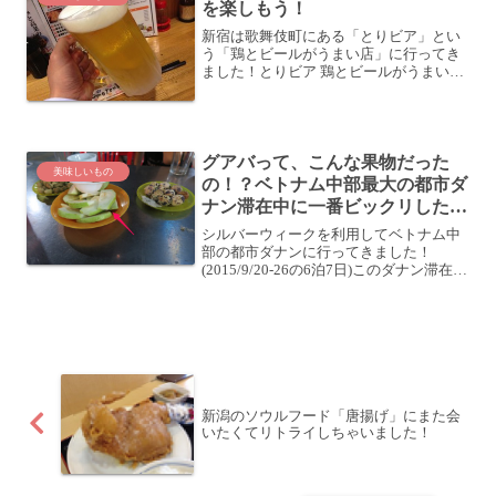
を楽しもう！
新宿は歌舞伎町にある「とりビア」とい
う「鶏とビールがうまい店」に行ってき
ました！とりビア 鶏とビールがうまい店
数年ぶりに高校時代の同級生とFacebook
でつながり、あれよあれよのうちに飲み
に行くことに。その同級生が指名してき
た店が新宿の「...
グアバって、こんな果物だった
美味しいもの
の！？ベトナム中部最大の都市ダ
ナン滞在中に一番ビックリした果
物
シルバーウィークを利用してベトナム中
部の都市ダナンに行ってきました！
(2015/9/20-26の6泊7日)このダナン滞在中
は果物を本当にたくさん食べまし
た・・・本当にどれも美味しかっ
た・・・(〃∇〃)ダナンに行ったら、果物
はガンガン食べる...
新潟のソウルフード「唐揚げ」にまた会
いたくてリトライしちゃいました！