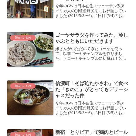
今年のGWは日本在住スウェーデン系ア
メリカ人の別荘@野尻湖にお邪魔してい
ました (2013/5/3〜6)。2日目 (5/4)のお昼
は、「峠のそば屋 美雪荘」さんでいただ
きました。峠のそば屋 美雪荘大きな地図
で見るどうやらここはかなりの人気店...
ゴーヤサラダを作ってみた。冷し
美味しいもの
ゃぶとともにいただきます
嫁さんがいただいてきたゴーヤを使っ
て、以前ゴーヤチャンプルを作りまし
た。・ゴーヤチャンプルに初挑戦！苦味
を抑えるのがポイント？いただいたゴー
ヤはまだ残っていたので、ゴーヤサラダ
を作ってみました。メインは豚の冷しゃ
ぶです。レシピはこんな感じ。...
信濃町「そば処たかさわ」で食べ
美味しいもの
た「きのこ」がとってもデリーシ
ャスだった件
今年のGWは日本在住スウェーデン系ア
メリカ人の別荘@野尻湖にお邪魔してい
ました (2013/5/3〜6)。3日目 (5/5)のお昼
は、信濃町の「そば処たかさわ」さんで
いただきました。店先になにやら一句あ
りますよ？「そば処のたんを切つつ月見
新宿「とりビア」で鶏肉とビール
哉...
美味しいもの