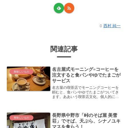
西村 純一
関連記事
名古屋式モーニング=コーヒーを
美味しいもの
注文すると食パンやゆでたまごが
サービス
名古屋の喫茶店でモーニングコーヒーを
頼むと、食パンやゆでたまごがついてき
ます。ああいう喫茶店文化、個人的には
好きです (^_^)名古屋のモーニングには何
かがついてくる？私は名古屋人でもない
ので、私が言っているのはごく一部のこ
長野県中野市「峠のそば屋 美雪
とかもしれません...
美味しいもの
荘」でそば、天ぷら、シナノユキ
マスを食らう！