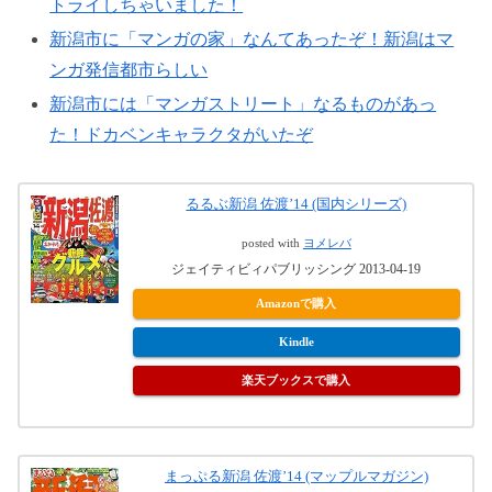
トライしちゃいました！
新潟市に「マンガの家」なんてあったぞ！新潟はマ
ンガ発信都市らしい
新潟市には「マンガストリート」なるものがあっ
た！ドカベンキャラクタがいたぞ
るるぶ新潟 佐渡’14 (国内シリーズ)
posted with
ヨメレバ
ジェイティビィパブリッシング 2013-04-19
Amazonで購入
Kindle
楽天ブックスで購入
まっぷる新潟 佐渡’14 (マップルマガジン)