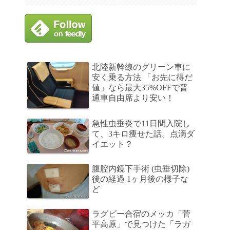
北陸新幹線のグリーン車に
安く乗る方法 「お先に得だ
値」なら最大35%OFFで普
通車自由席より安い！
急性虫垂炎で11日間入院し
て、3キロ痩せた話。点滴ダ
イエット？
腹腔内鏡下手術 (虫垂切除)
後の経過 1ヶ月後の様子な
ど
ラグビー合宿のメッカ「菅
平高原」で見つけた「ラガ