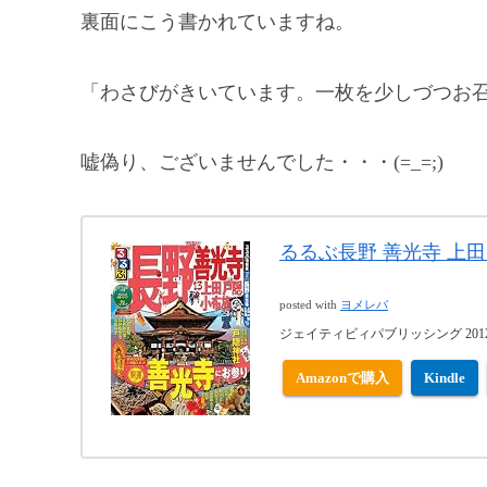
裏面にこう書かれていますね。
「わさびがきいています。一枚を少しづつお
嘘偽り、ございませんでした・・・(=_=;)
るるぶ長野 善光寺 上田 
posted with
ヨメレバ
ジェイティビィパブリッシング 2012-0
Amazonで購入
Kindle