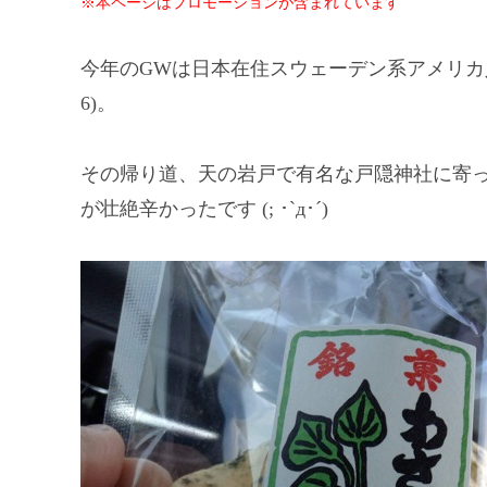
※本ページはプロモーションが含まれています
今年のGWは日本在住スウェーデン系アメリカ人の
6)。
その帰り道、天の岩戸で有名な戸隠神社に寄
が壮絶辛かったです (; ･`д･´)