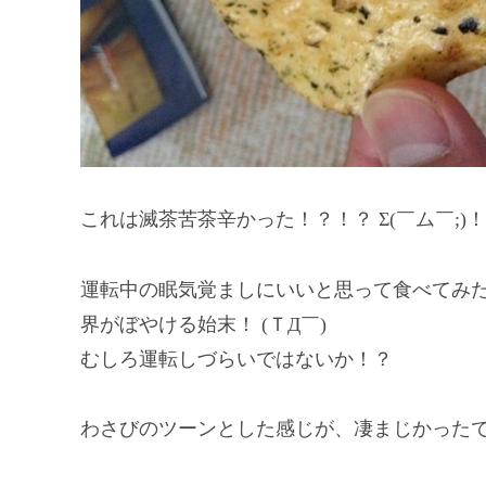
これは滅茶苦茶辛かった！？！？ Σ(￣ム￣;)
運転中の眠気覚ましにいいと思って食べてみ
界がぼやける始末！ (ＴД￣)
むしろ運転しづらいではないか！？
わさびのツーンとした感じが、凄まじかった