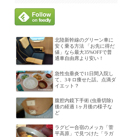
北陸新幹線のグリーン車に
安く乗る方法 「お先に得だ
値」なら最大35%OFFで普
通車自由席より安い！
急性虫垂炎で11日間入院し
て、3キロ痩せた話。点滴ダ
イエット？
腹腔内鏡下手術 (虫垂切除)
後の経過 1ヶ月後の様子な
ど
ラグビー合宿のメッカ「菅
平高原」で見つけた「ラガ