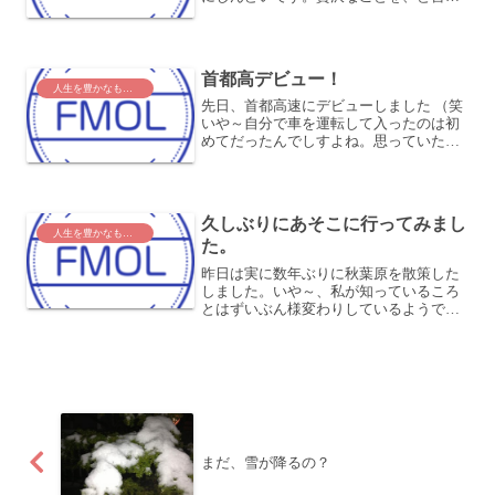
れるかもしれませんが、私は私の幸せの
ために働いてますし、本当に緊急性がな
ければ残業なんてしません。私の周りを
見ていると、多くの人は...
首都高デビュー！
人生を豊かなものに
先日、首都高速にデビューしました （笑
いや～自分で車を運転して入ったのは初
めてだったんでしすよね。思っていたよ
り大変な場所でもなくて、よかったで
す。乗り入れもスムーズにいけたし、こ
んなもんかと思いました。まあ、狭い道
路なのにやたら飛ばしてい...
久しぶりにあそこに行ってみまし
人生を豊かなものに
た。
昨日は実に数年ぶりに秋葉原を散策した
しました。いや～、私が知っているころ
とはずいぶん様変わりしているようで
す。お店の入れ替わりが激しいのでしょ
うね。全く同じ店舗とレイアウトなんだ
けど、看板は変わっている、なんてとこ
ろもありました。あと、路上...
まだ、雪が降るの？