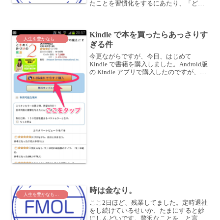
たことを習慣化をするにあたり、「どう
せやるなら効率的にやりたい」「短時間
で成果を出したい」「ただやるよりも、
もっといいものにしたい」といった気持
Kindle で本を買ったらあっさりす
ちが出てくることで、...
人生を豊かなものに
ぎる件
今更ながらですが、今日、はじめて
Kindle で書籍を購入しました。Android版
の Kindle アプリで購入したのですが、本
当にあっさりすぎですね。びっくりしち
ゃいました。Kindle起動して、本を探し
て、詳細画面を開いて・・・ここ...
時は金なり。
人生を豊かなものに
ここ2日ほど、残業してました。定時退社
をし続けているせいか、たまにすると妙
にしんどいです。贅沢なことを、と言わ