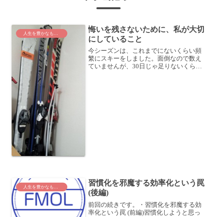
悔いを残さないために、私が大切
人生を豊かなものに
にしていること
今シーズンは、これまでにないくらい頻
繁にスキーをしました。面倒なので数え
ていませんが、30日じゃ足りないくらい
滑ってます。とにかく滑りまくったシー
ズン長野に移住してきてから、最寄りの
スキー場は車で10分という最高の環境。
ちょっと足を伸ばせば...
習慣化を邪魔する効率化という罠
人生を豊かなものに
(後編)
前回の続きです。・習慣化を邪魔する効
率化という罠 (前編)習慣化しようと思っ