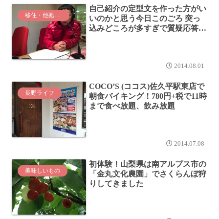
自己紹介の定型文を作った方がい
移住・他拠点生活
いのかと思う今日このごろ 突っ
込みどころが多すぎで質疑応答に
なる？
2014.08.01
COCO’S (ココス)佐久平駅東店で
長野ライフ
朝食バイキング！780円+税で11時
まで食べ放題、飲み放題
2014.07.08
初体験！山梨県は南アルプス市の
美味しいもの
「金丸文化農園」でさくらんぼ狩
りしてきました