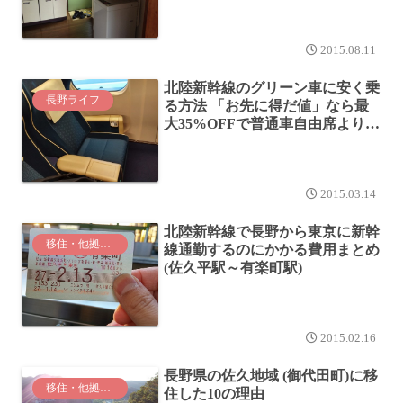
2015.08.11
北陸新幹線のグリーン車に安く乗
長野ライフ
る方法 「お先に得だ値」なら最
大35%OFFで普通車自由席より安
い！
2015.03.14
北陸新幹線で長野から東京に新幹
移住・他拠点生活
線通勤するのにかかる費用まとめ
(佐久平駅～有楽町駅)
2015.02.16
長野県の佐久地域 (御代田町)に移
移住・他拠点生活
住した10の理由