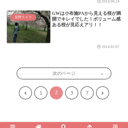
2014.06.24
GWは小布施PAから見える桜が満
長野ライフ
開でキレイでした！ボリューム感
ある桜が見応えアリ！！
2014.05.07
次のページ
2
前
次
1
3
7
へ
へ