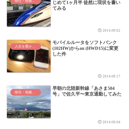
移住・他拠点生活
じめて1ヶ月半 徒然に現状を書い
てみる
2014.09.02
モバイルルータをソフトバンク
人生を豊かなものに
(102HW)からau (HWD15)に変更
した件
2014.08.17
早朝の北陸新幹線「あさま504
移住・他拠点生活
号」で佐久平〜東京通勤してみた
2014.08.04