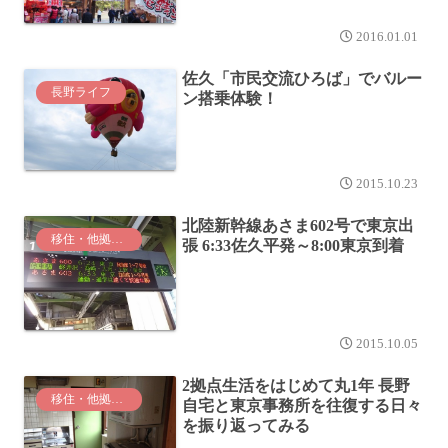
2016.01.01
佐久「市民交流ひろば」でバルー
長野ライフ
ン搭乗体験！
2015.10.23
北陸新幹線あさま602号で東京出
移住・他拠点生活
張 6:33佐久平発～8:00東京到着
2015.10.05
2拠点生活をはじめて丸1年 長野
移住・他拠点生活
自宅と東京事務所を往復する日々
を振り返ってみる