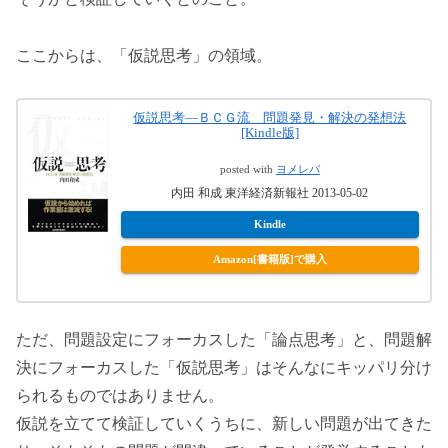
ここからは、「仮説思考」の領域。
仮説思考―ＢＣＧ流 問題発見・解決の発想法
[Kindle版]
posted with
ヨメレバ
内田 和成 東洋経済新報社 2013-05-02
Kindle
Amazon[書籍版]で購入
ただ、問題設定にフォーカスした「論点思考」と、問題解
決にフォーカスした「仮説思考」はそんなにキッパリ分け
られるものではありません。
仮説を立てて検証していくうちに、新しい問題が出てきた