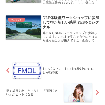
に基準は決めておらず、「ここ気になる
な」と思ったところにガシガシ貼ってい
くようにしています。そうやって読んだ
後の本を改めて見てみると、こんなこと
NLP体験型ワークショップに参加
に。いや〜すごいこと...
学んだこと
して得た新しい感覚 YES/NOシグ
ナル
昨日から​NLPのワークショップに参加し
ています。これまで学んできたのとはま
た違ったことが扱えてすごく面白いで
す。昨日やった中では、YES/NOシグナル
というのがわかりやすくていいですね。
自分の無意識レベルで、そのことがやり
たいことなのか、...
1+1を2以上に、1+1+1は3以上にするこ
とが効率化
早く成果を出したいなら、「面倒くさ
い」がヒントになる