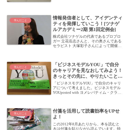
情報発信者として、アイデンティ
学んだこと
ティを発揮していこう！[ツナゲ
ルアカデミー2期 第1回定例会]
株式会社ツナゲルの代表であるプロブロ
ガー 立花岳志さんと、その奥さんである
セラピスト 大塚彩子さんによって開催さ
れている「ツナゲルアカデミー」。昨年
の7月〜今年の5月までの第1期を終え、
この7月より第2期がスタートしました。
「ビジネスモデルYOU」で自分
ツナゲルアカデミ...
学んだこと
のキャリアを見なおしてみよう！
きっとその先に、やりたいことが
見えてくる！
「ビジネスモデルYOU」で自分のキャリ
アについて考えました。ビジネスモデル
YOUposted with ヨメレバティム・クラー
ク,アレックス・オスターワルダー,イヴ・
ピニュール 翔泳社 2012-10-26 Amazonで
購入Kindleで...
付箋を活用して読書効率をUPせ
学んだこと
よ！
この2012年8月あたりから、本を読むと
きは付箋を貼りながら読んでいます。特