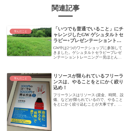
関連記事
「いつでも普通でいること」にチ
学んだこと
ャレンジしたGW ゲシュタルトセ
ラピー+プレゼンテーショントレ
ーニング
GW中は2つのワークショップに参加して
きました。ゲシュタルトセラピープレゼ
ンテーショントレーニング一見ほとんど
関係無さそうなのですが、私の中ではと
ても密接に関わっていました。ゲシュタ
ルトセラピーゲシュタルトセラピーで
リソースが限られているフリーラ
は、Here and N...
学んだこと
ンスは、やることをとにかく絞り
込め！
フリーランスはリソース (資金、時間、設
備、など)が限られているので、やること
をとにかく絞り込むことが大事です。網
羅的にやっちゃうほどの時間と気力はな
いものと思った方がいいですね。最近、
身に沁みています (^_^;「100円のコーラ
を100...