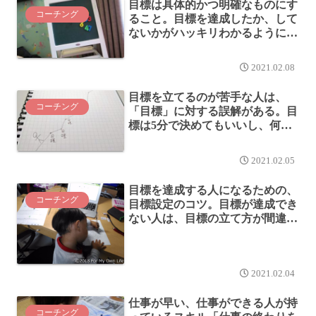
目標は具体的かつ明確なものにす
コーチング
ること。目標を達成したか、して
ないかがハッキリわかるようにし
ておく。
2021.02.08
目標を立てるのが苦手な人は、
コーチング
「目標」に対する誤解がある。目
標は5分で決めてもいいし、何度
決め直してもいい。
2021.02.05
目標を達成する人になるための、
コーチング
目標設定のコツ。目標が達成でき
ない人は、目標の立て方が間違っ
ている。
2021.02.04
仕事が早い、仕事ができる人が持
コーチング