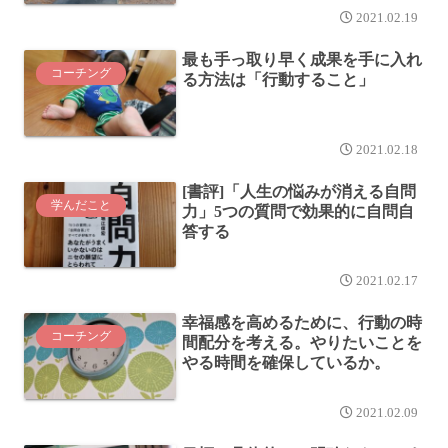
2021.02.19
最も手っ取り早く成果を手に入れ
コーチング
る方法は「行動すること」
2021.02.18
[書評]「人生の悩みが消える自問
学んだこと
力」5つの質問で効果的に自問自
答する
2021.02.17
幸福感を高めるために、行動の時
コーチング
間配分を考える。やりたいことを
やる時間を確保しているか。
2021.02.09